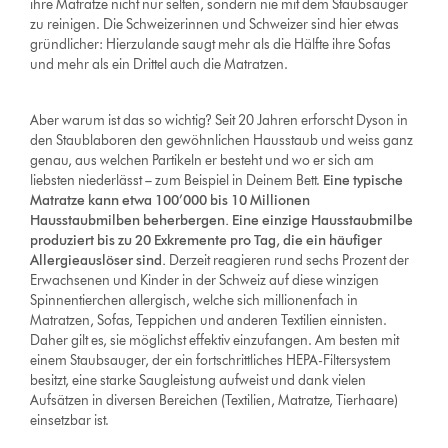
ihre Matratze nicht nur selten, sondern nie mit dem Staubsauger
zu reinigen. Die Schweizerinnen und Schweizer sind hier etwas
gründlicher: Hierzulande saugt mehr als die Hälfte ihre Sofas
und mehr als ein Drittel auch die Matratzen.
Aber warum ist das so wichtig? Seit 20 Jahren erforscht Dyson in
den Staublaboren den gewöhnlichen Hausstaub und weiss ganz
genau, aus welchen Partikeln er besteht und wo er sich am
liebsten niederlässt – zum Beispiel in Deinem Bett.
Eine typische
Matratze kann etwa 100’000 bis 10 Millionen
Hausstaubmilben beherbergen. Eine einzige Hausstaubmilbe
produziert bis zu 20 Exkremente pro Tag, die ein häufiger
Allergieauslöser sind.
Derzeit reagieren rund sechs Prozent der
Erwachsenen und Kinder in der Schweiz auf diese winzigen
Spinnentierchen allergisch, welche sich millionenfach in
Matratzen, Sofas, Teppichen und anderen Textilien einnisten.
Daher gilt es, sie möglichst effektiv einzufangen. Am besten mit
einem Staubsauger, der ein fortschrittliches HEPA-Filtersystem
besitzt, eine starke Saugleistung aufweist und dank vielen
Aufsätzen in diversen Bereichen (Textilien, Matratze, Tierhaare)
einsetzbar ist.