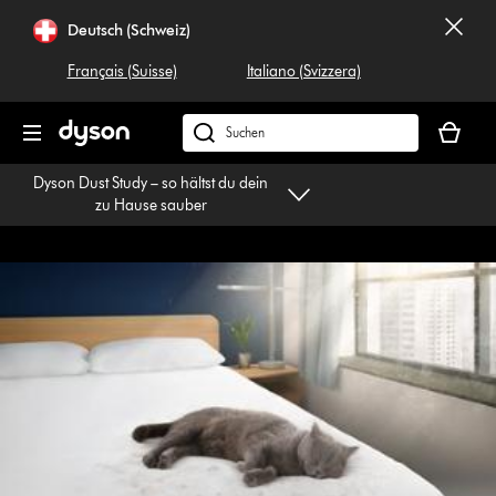
Navigation
Deutsch (Schweiz)
überspringen
Français (Suisse)
Italiano (Svizzera)
Dein
Warenko
Dyson.ch
ist
durchsuchen
Dyson Dust Study – so hältst du dein
leer
zu Hause sauber