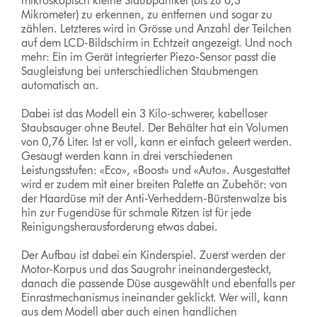
mikroskopisch kleine Staubpartikel (bis zu 0,3
Mikrometer) zu erkennen, zu entfernen und sogar zu
zählen. Letzteres wird in Grösse und Anzahl der Teilchen
auf dem LCD-Bildschirm in Echtzeit angezeigt. Und noch
mehr: Ein im Gerät integrierter Piezo-Sensor passt die
Saugleistung bei unterschiedlichen Staubmengen
automatisch an.
Dabei ist das Modell ein 3 Kilo-schwerer, kabelloser
Staubsauger ohne Beutel. Der Behälter hat ein Volumen
von 0,76 Liter. Ist er voll, kann er einfach geleert werden.
Gesaugt werden kann in drei verschiedenen
Leistungsstufen: «Eco», «Boost» und «Auto». Ausgestattet
wird er zudem mit einer breiten Palette an Zubehör: von
der Haardüse mit der Anti-Verheddern-Bürstenwalze bis
hin zur Fugendüse für schmale Ritzen ist für jede
Reinigungsherausforderung etwas dabei.
Der Aufbau ist dabei ein Kinderspiel. Zuerst werden der
Motor-Korpus und das Saugrohr ineinandergesteckt,
danach die passende Düse ausgewählt und ebenfalls per
Einrastmechanismus ineinander geklickt. Wer will, kann
aus dem Modell aber auch einen handlichen