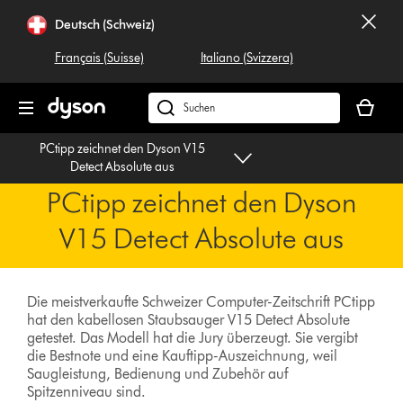
Navigation
Deutsch (Schweiz)
überspringen
Français (Suisse)
Italiano (Svizzera)
Dein
Warenko
Dyson.ch
ist
durchsuchen
PCtipp zeichnet den Dyson V15
leer
Detect Absolute aus
PCtipp zeichnet den Dyson
V15 Detect Absolute aus
Die meistverkaufte Schweizer Computer-Zeitschrift PCtipp
hat den kabellosen Staubsauger V15 Detect Absolute
getestet. Das Modell hat die Jury überzeugt. Sie vergibt
die Bestnote und eine Kauftipp-Auszeichnung, weil
Saugleistung, Bedienung und Zubehör auf
Spitzenniveau sind.