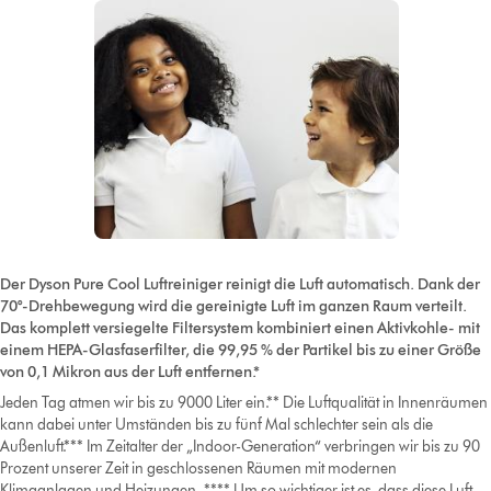
Der Dyson Pure Cool Luftreiniger reinigt die Luft automatisch. Dank der
70°-Drehbewegung wird die gereinigte Luft im ganzen Raum verteilt.
Das komplett versiegelte Filtersystem kombiniert einen Aktivkohle- mit
einem HEPA-Glasfaserfilter, die 99,95 % der Partikel bis zu einer Größe
von 0,1 Mikron aus der Luft entfernen.*
Jeden Tag atmen wir bis zu 9000 Liter ein.** Die Luftqualität in Innenräumen
kann dabei unter Umständen bis zu fünf Mal schlechter sein als die
Außenluft.*** Im Zeitalter der „Indoor-Generation“ verbringen wir bis zu 90
Prozent unserer Zeit in geschlossenen Räumen mit modernen
Klimaanlagen und Heizungen. **** Um so wichtiger ist es, dass diese Luft