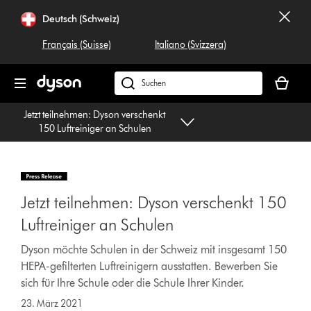
Navigation
Deutsch (Schweiz)
überspringen
Français (Suisse)
Italiano (Svizzera)
Dein
Warenko
Dyson.ch
ist
durchsuchen
Jetzt teilnehmen: Dyson verschenkt
leer
150 Luftreiniger an Schulen
Jetzt teilnehmen: Dyson verschenkt 150
Luftreiniger an Schulen
Dyson möchte Schulen in der Schweiz mit insgesamt 150
HEPA-gefilterten Luftreinigern ausstatten. Bewerben Sie
sich für Ihre Schule oder die Schule Ihrer Kinder.
23. März 2021