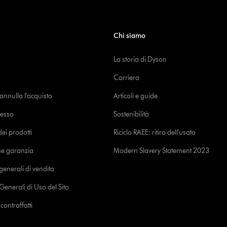
Chi siamo
La storia di Dyson
Carriera
o annulla l'acquisto
Articoli e guide
cesso
Sostenibilità
i prodotti
Riciclo RAEE: ritiro dell'usato
ne garanzia
Modern Slavery Statement 2023
generali di vendita
Generali di Uso del Sito
ontraffatti