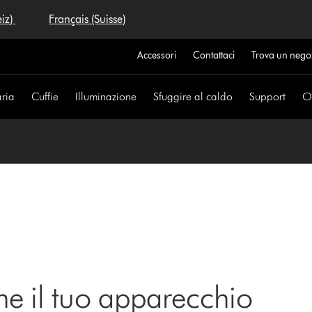
eiz)
Français (Suisse)
Accessori
Contattaci
Trova un nego
aria
Cuffie
Illuminazione
Sfuggire al caldo
Support
Of
ne il tuo apparecchio