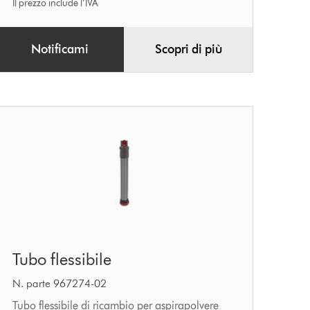
Il prezzo include l’IVA
Notificami
Scopri di più
Tubo
Tubo flessibile
flessibile
N. parte 967274-02
Tubo flessibile di ricambio per aspirapolvere