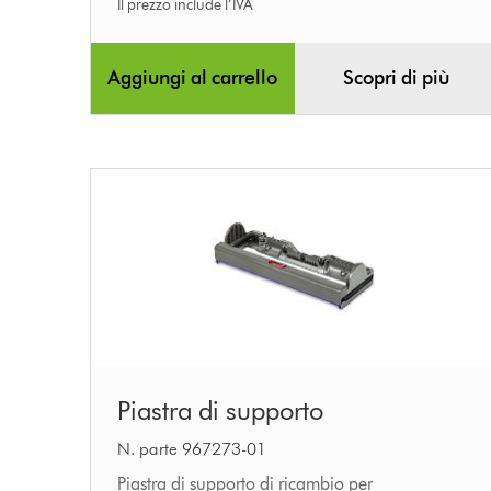
Il prezzo include l’IVA
Aggiungi al carrello
Scopri di più
Piastra
Piastra di supporto
di
supporto
N. parte 967273-01
Piastra di supporto di ricambio per