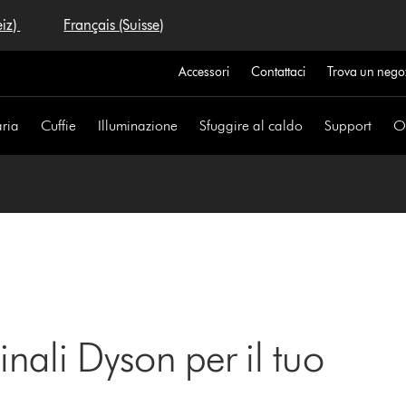
eiz)
Français (Suisse)
Accessori
Contattaci
Trova un nego
aria
Cuffie
Illuminazione
Sfuggire al caldo
Support
Of
inali Dyson per il tuo