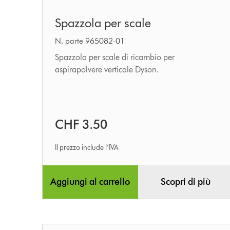
Spazzola
Spazzola per scale
per
scale
N. parte 965082-01
Spazzola per scale di ricambio per
aspirapolvere verticale Dyson.
CHF 3.50
Il prezzo include l’IVA
Aggiungi al carrello
Scopri di più