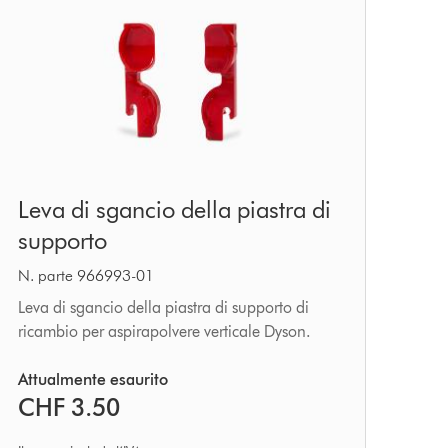
Leva
Leva di sgancio della piastra di
di
supporto
sgancio
della
N. parte 966993-01
piastra
Leva di sgancio della piastra di supporto di
ricambio per aspirapolvere verticale Dyson.
di
supporto
Attualmente esaurito
CHF 3.50