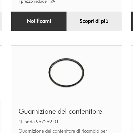
Il prezzo include l’IVA
Notificami
Scopri di più
Guarnizione
Guarnizione del contenitore
del
contenitore
N. parte 967269-01
Guarnizione del contenitore di ricambio per