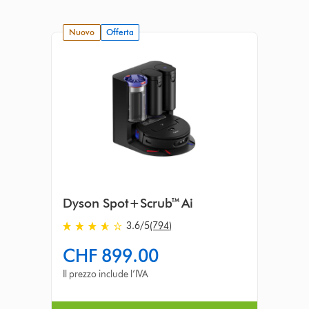
nuovo
Offerta
Dyson Spot+Scrub™ Ai
3.6 stars out of 5 from 794 recensioni
3.6
/5
(794)
CHF 899.00
Il prezzo include l’IVA