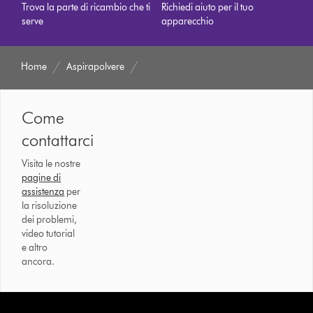
Trova la parte di ricambio che ti
Richiedi aiuto per il tuo
serve
apparecchio
Home
Aspirapolvere
Come
contattarci
Visita le nostre
pagine di
assistenza
per
la risoluzione
dei problemi,
video tutorial
e altro
ancora.