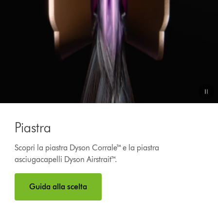
Video
Transcript
Piastra
Scopri la piastra Dyson Corrale™ e la piastra
asciugacapelli Dyson Airstrait™.
Guida alla scelta