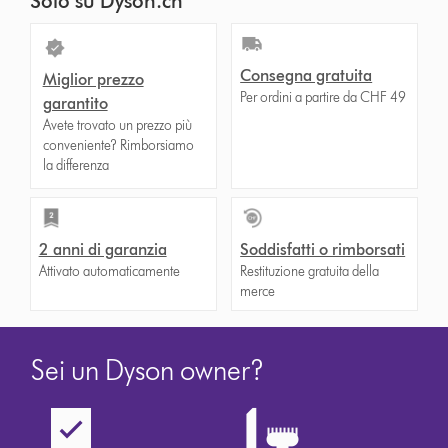
Solo su Dyson.ch
Consegna gratuita
Miglior prezzo
Per ordini a partire da CHF 49
garantito
Avete trovato un prezzo più
conveniente? Rimborsiamo
la differenza
2 anni di garanzia
Soddisfatti o rimborsati
Attivato automaticamente
Restituzione gratuita della
merce
Sei un Dyson owner?