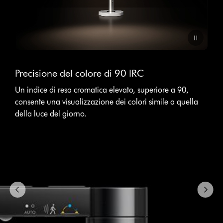
Video
This
Transcript
is
Precisione del colore di 90 IRC
a
carousel
Un indice di resa cromatica elevato, superiore a 90,
with
consente una visualizzazione dei colori simile a quella
slides.
della luce del giorno.
Use
Next
and
Previous
buttons
to
navigate,
or
jump
to
a