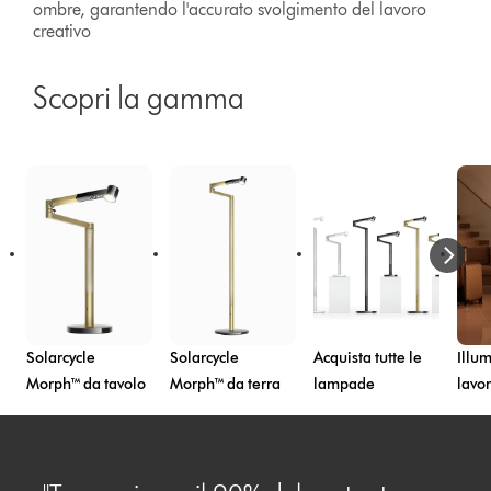
ombre, garantendo l'accurato svolgimento del lavoro
creativo
Scopri la gamma
Solarcycle
Solarcycle
Acquista tutte le
Illu
Morph™ da tavolo
Morph™ da terra
lampade
lavo