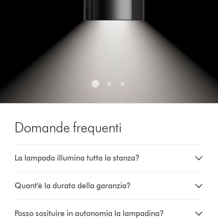
slide
with
the
slide
dots.
Domande frequenti
La lampada illumina tutta la stanza?
Quant'è la durata della garanzia?
Posso sosituire in autonomia la lampadina?