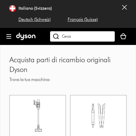
Salta
Italiano (Svizzera)
navigazione
Deutsch (Schweiz)
Français (Suisse)
Il
carrello
Cerca
è
su
vuoto
dyson.ch
Acquista parti di ricambio originali
Dyson
Trova la tua macchina: