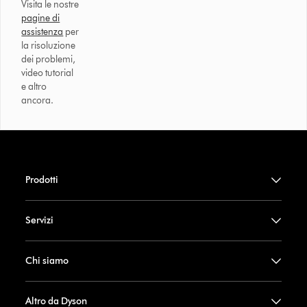
Visita le nostre
pagine di
assistenza
per
la risoluzione
dei problemi,
video tutorial
e altro
ancora.
Prodotti
Servizi
Chi siamo
Altro da Dyson