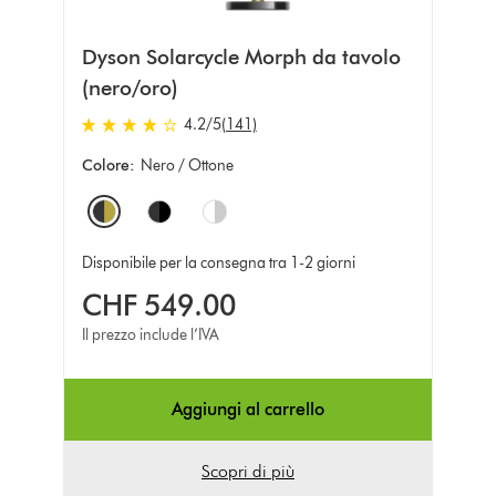
Dyson Solarcycle Morph da tavolo
(nero/oro)
4.2 stars out of 5 from 141 recensioni
4.2
/5
(141)
Colore:
Nero / Ottone
Options
Disponibile per la consegna tra 1-2 giorni
CHF 549.00
Il prezzo include l’IVA
Aggiungi al carrello
Scopri di più