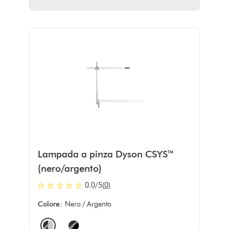
Lampada a pinza Dyson CSYS™
(nero/argento)
0.0 stars out of 5 from 0 recensioni
0.0
/5
(0)
Colore:
Nero / Argento
Options