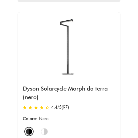
Dyson Solarcycle Morph da terra
(nero)
4.4 stars out of 5 from 97 recensioni
4.4
/5
(97)
Colore:
Nero
Options