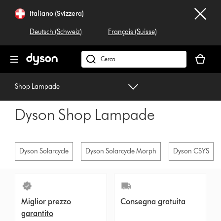
Salta
Italiano (Svizzera)
navigazione
Deutsch (Schweiz)
Français (Suisse)
Il
carrello
Cerca
è
su
vuoto
dyson.ch
Shop Lampade
Dyson Shop Lampade
Dyson Solarcycle
Dyson Solarcycle Morph
Dyson CSYS
Miglior prezzo
Consegna gratuita
garantito