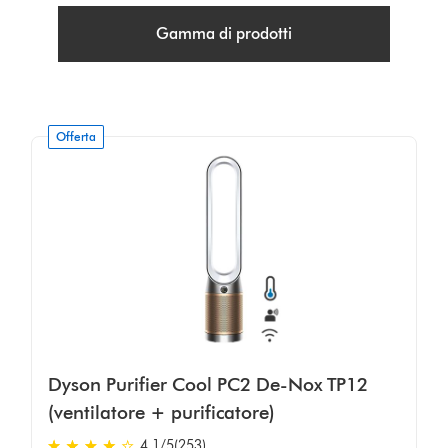
Gamma di prodotti
Offerta
Dyson Purifier Cool PC2 De-Nox TP12
(ventilatore + purificatore)
4.1 stars out of 5 from 253 recensioni
4.1
/5
(253)