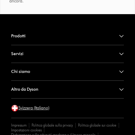
ancora.
Prodotti
Servizi
Chi siamo
Altro da Dyson
Svizzera (Italiano)
Impressum
Politica globale sulla privacy
Politica globale sui cookie
Impostazioni cookies
Dichiarazione sulla schiavitù moderna e il lavoro minorile