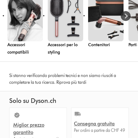
Accessori
Accessori per lo
Contenitori
Parti
compatibili
styling
Si stanno verificando problemi tecnici e non siamo riusciti a
completare la tua ricerca. Riprova più tardi
Solo su Dyson.ch
Consegna gratuita
Miglior prezzo
Per ordini a partire da CHF 49
garantito