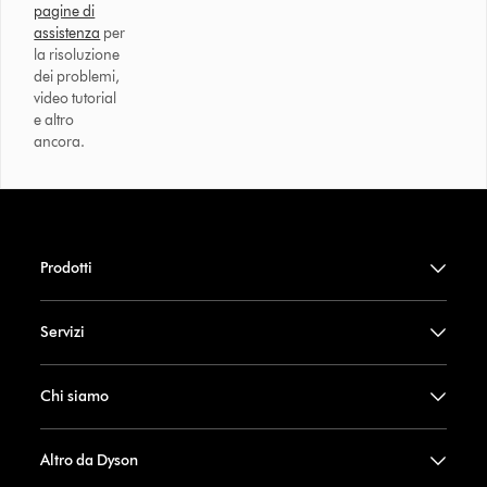
pagine di
assistenza
per
la risoluzione
dei problemi,
video tutorial
e altro
ancora.
Prodotti
Servizi
Chi siamo
Altro da Dyson