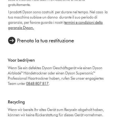
gratuitamente.
I prodotti Dyson sono costruiti per durare nel tempo. Nel caso la
tua macchina subisse un danno durante il suo periodo di
garanzia, per favore guarda i nostri
termini e condizioni della
garanzia Dyson.
Prenota la tua restituzione
Voor bedrijven
Wenn Sie ein defektes Dyson Geschäftsgerät wie einen Dyson
Airblade™ Händetrockner oder einen Dyson Supersonic™
Professional Haartrockner haben, rufen Sie unser engagiertes
Team unter
0848 807 817
.
Recycling
Wenn wir bereits Ihr altes Gerät zum Recyceln abgeholt haben,
können wir keine Rückerstattung für dieses Gerät vornehmen.