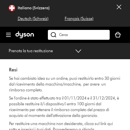
Salta
Italiano (Svizzera)
navigazione
Deutsch (Schweiz)
Français (Suisse)
Il
carrello
Cerca
è
su
vuoto
dyson.ch
Prenota la tua restituzione
Resi
Se hai cambiato idea su un ordine, puoi restituirlo entro 30 giorni
dal ricevimento della macchina/macchine, per avere un
rimborso completo.
Se l'ordine è stato effettuato tra il 01/11/2024 e il 31/12/2024, è
possibile restituire il/i dispositivo/i entro 100 giorni dal
ricevimento per ottenere il rimborso completo del prezzo di
acquisto al momento dell'attivazione della garanzia.
Per restituire una macchina non desiderata, clicca sul link qui
sotto e inserisci i tuoi dati. Provvederemo a ritirarla