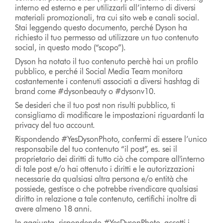
interno ed esterno e per utilizzarli all’interno di diversi
materiali promozionali, tra cui sito web e canali social.
Stai leggendo questo documento, perché Dyson ha
richiesto il tuo permesso ad utilizzare un tuo contenuto
social, in questo modo (“scopo”).
Dyson ha notato il tuo contenuto perchè hai un profilo
pubblico, e perché il Social Media Team monitora
costantemente i contenuti associati a diversi hashtag di
brand come #dysonbeauty o #dysonv10.
Se desideri che il tuo post non risulti pubblico, ti
consigliamo di modificare le impostazioni riguardanti la
privacy del tuo account.
Rispondendo #YesDysonPhoto, confermi di essere l’unico
responsabile del tuo contenuto “il post”, es. sei il
proprietario dei diritti di tutto ciò che compare all'interno
di tale post e/o hai ottenuto i diritti e le autorizzazioni
necessarie da qualsiasi altra persona e/o entità che
possiede, gestisce o che potrebbe rivendicare qualsiasi
diritto in relazione a tale contenuto, certifichi inoltre di
avere almeno 18 anni.
In aggiunta, rispondendo #YesDysonPhoto, accetti i