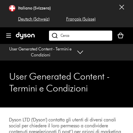
Salta
Italiano (Svizzera)
navigazione
Deutsch (Schweiz)
Français (Suisse)
Il
carrello
Cerca
è
su
User Generated Content - Termini e
vuoto
dyson.ch
Condizioni
User Generated Content -
Termini e Condizioni
Dyson LTD ('Dyson') contatta gli utenti di diversi canali
social per chiedere il loro permesso a condividere
contenuti preselezionati ('i post’) per azioni di marketing