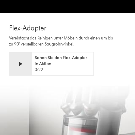
Flex-Adapter
Vereinfacht das Reinigen unter Möbeln durch einen um bis
zu 90° verstellbaren Saugrohrwinkel.
Video
Afficher
Sehen Sie den Flex-Adapter
Transcript
la
in Aktion
transcription
0:22
de
la
vidéo