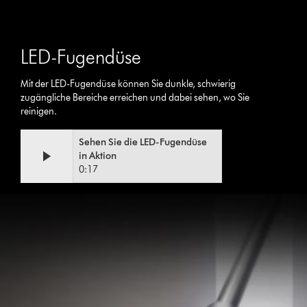
LED-Fugendüse
Mit der LED-Fugendüse können Sie dunkle, schwierig
zugängliche Bereiche erreichen und dabei sehen, wo Sie
reinigen.
Video
Afficher
Sehen Sie die LED-Fugendüse
Transcript
la
in Aktion
transcription
0:17
de
la
vidéo