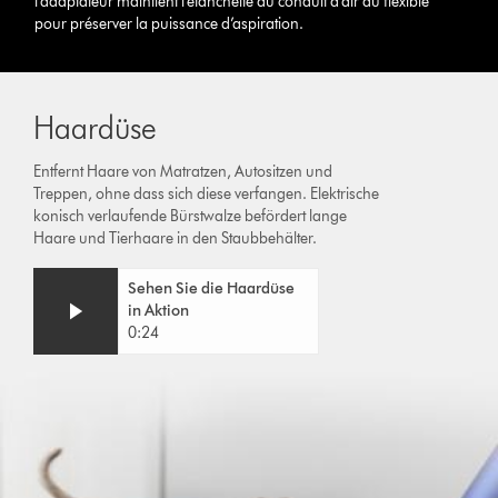
l’adaptateur maintient l’étanchéité du conduit d’air du flexible
pour préserver la puissance d’aspiration.
Haardüse
Entfernt Haare von Matratzen, Autositzen und
Treppen, ohne dass sich diese verfangen. Elektrische
konisch verlaufende Bürstwalze befördert lange
Haare und Tierhaare in den Staubbehälter.
Video
Afficher
Sehen Sie die Haardüse
Transcript
la
in Aktion
transcription
0:24
de
la
vidéo