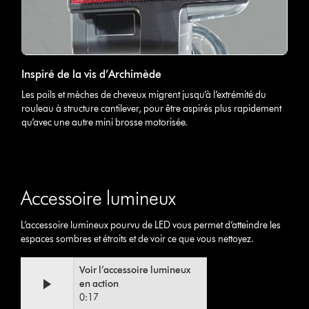
Inspiré de la vis d’Archimède
Les poils et mèches de cheveux migrent jusqu’à l’extrémité du
rouleau à structure cantilever, pour être aspirés plus rapidement
qu’avec une autre mini brosse motorisée.
Accessoire lumineux
L’accessoire lumineux pourvu de LED vous permet d’atteindre les
espaces sombres et étroits et de voir ce que vous nettoyez.
Video
Afficher
Voir l’accessoire lumineux
Transcript
la
en action
transcription
0:17
de