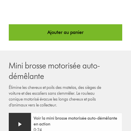
Ajouter au panier
Mini brosse motorisée auto-
démêlante
Élimine les cheveux et poils des matelas, des sièges de
voiture et des escaliers sans s’emmêler. Le rouleau
conique motorisé évacue les longs cheveux et poils
d’animaux vers le collecteur.
Video
Afficher
Voir la mini brosse motorisée auto-démêlante
Transcript
la
en action
transcription
0:24