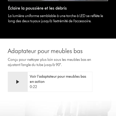
Éclaire la poussière et les débris
La lumière uniforme semblable à une torche à LED se reflète le
long des deux tuyaux jusqu’à l’extrémité de l’accessoire.
Adaptateur pour meubles bas
Conçu pour nettoyer plus loin sous les meubles bas en
ajustant l’angle du tube jusqu’à 90°.
Video
Afficher
Voir l’adaptateur pour meubles bas
Transcript
la
en action
transcription
0:22
de
la
vidéo