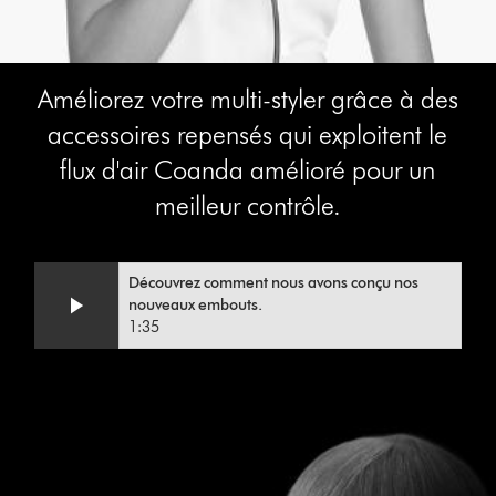
Améliorez votre multi-styler grâce à des
accessoires repensés qui exploitent le
flux d'air Coanda amélioré pour un
meilleur contrôle.
Découvrez comment nous avons conçu nos
nouveaux embouts.
Video
Afficher
1:35
Transcript
la
transcription
de
la
This
vidéo
is
a
carousel
with