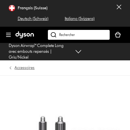
Sauter
Français (Suisse)
les
pages
Deutsch (Schweiz)
Italiano (Svizzera)
Votre
panier
Rechercher
est
dyson.ch
Dyson Airwrap™ Complete Long
vide
avec embouts repensés |
Gris/Nickel
Accessoires