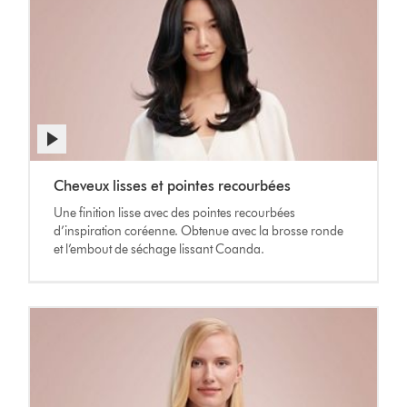
Afficher
la
Video
transcription
Cheveux lisses et pointes recourbées
Transcript
de
Une finition lisse avec des pointes recourbées
la
d’inspiration coréenne. Obtenue avec la brosse ronde
vidéo
et l’embout de séchage lissant Coanda.