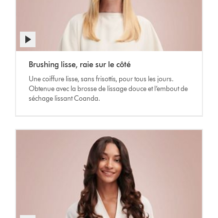
Afficher
la
Video
transcription
Brushing lisse, raie sur le côté
Transcript
de
Une coiffure lisse, sans frisottis, pour tous les jours.
la
Obtenue avec la brosse de lissage douce et l’embout de
vidéo
séchage lissant Coanda.