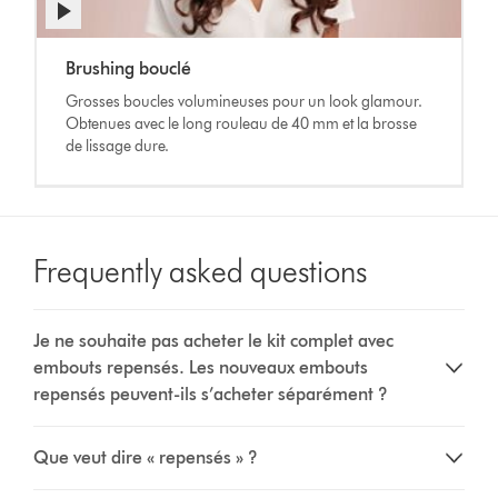
Afficher
la
Video
transcription
Brushing bouclé
Transcript
de
Grosses boucles volumineuses pour un look glamour.
la
Obtenues avec le long rouleau de 40 mm et la brosse
vidéo
de lissage dure.
Frequently asked questions
Je ne souhaite pas acheter le kit complet avec
embouts repensés. Les nouveaux embouts
repensés peuvent-ils s’acheter séparément ?
Que veut dire « repensés » ?