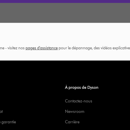
ne - visitez nos
pages d'assistance
pour le dépannage, des vidéos explicatives
À propos de Dyson
Contactez-nous
at
Newsroom
e garantie
Carrière