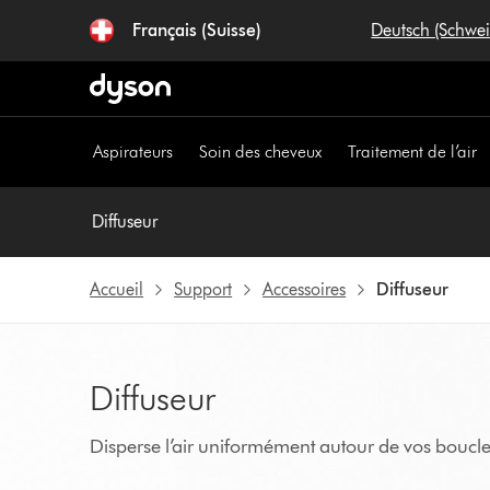
Sauter
Français (Suisse)
Deutsch (Schwe
les
pages
Aspirateurs
Soin des cheveux
Traitement de l’air
Diffuseur
Accueil
Support
Accessoires
Diffuseur
Diffuseur
Disperse l’air uniformément autour de vos boucles 