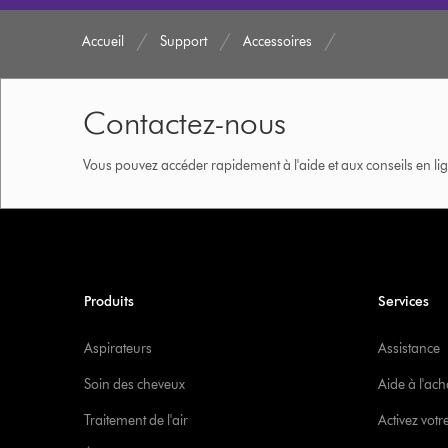
Accueil
Support
Accessoires
Contactez-nous
Vous pouvez accéder rapidement à l'aide et aux conseils en lig
Produits
Services
Aspirateurs
Assistance
Soin des cheveux
Aide à l'ach
Traitement de l'air
Activez votr