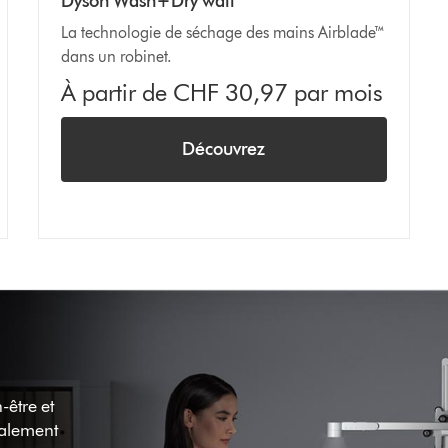
Dyson Wash+Dry wall
La technologie de séchage des mains Airblade™
dans un robinet.
À partir de CHF 30,97 par mois
Découvrez
-être et
cialement