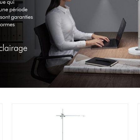
ue qui
 une période
sont garanties
 normes
clairage