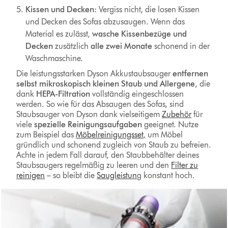
Kissen und Decken:
Vergiss nicht, die losen Kissen
und Decken des Sofas abzusaugen. Wenn das
Material es zulässt,
wasche Kissenbezüge und
Decken
zusätzlich
alle zwei Monate
schonend in der
Waschmaschine.
Die leistungsstarken Dyson Akkustaubsauger
entfernen
selbst mikroskopisch kleinen Staub und Allergene
, die
dank
HEPA-Filtration
vollständig eingeschlossen
werden. So wie für das Absaugen des Sofas, sind
Staubsauger von Dyson dank vielseitigem
Zubehör
für
viele
spezielle Reinigungsaufgaben
geeignet. Nutze
zum Beispiel das
Möbelreinigungsset
,
um Möbel
gründlich und schonend zugleich von Staub zu befreien.
Achte in jedem Fall darauf, den Staubbehälter deines
Staubsaugers regelmäßig zu leeren und den
Filter zu
reinigen
– so bleibt die
Saugleistun
g
konstant hoch.