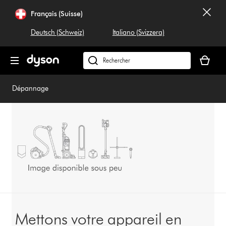
Sauter
Français (Suisse)
les
pages
Deutsch (Schweiz)
Italiano (Svizzera)
Votre
panier
Rechercher
est
dyson.ch
vide
Dépannage
Mettons votre appareil en