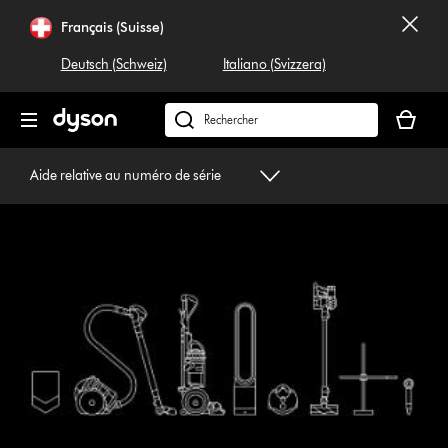
Sauter
Français (Suisse)
les
pages
Deutsch (Schweiz)
Italiano (Svizzera)
Votre
panier
Rechercher
est
dyson.ch
vide
Aide relative au numéro de série