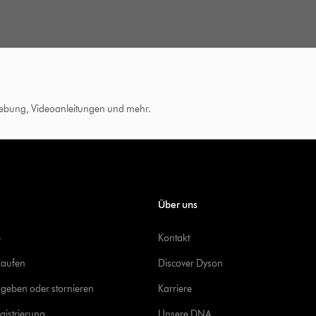
hebung, Videoanleitungen und mehr.
Über uns
e
Kontakt
kaufen
Discover Dyson
geben oder stornieren
Karriere
gistrierung
Unsere DNA