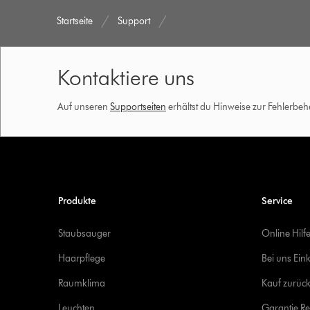
Startseite
Support
Kontaktiere uns
Auf unseren
Supportseiten
erhältst du Hinweise zur Fehlerbe
Produkte
Service
Staubsauger
Online Hilf
Haarpflege
Bei uns Ein
Raumklima
Kauf zurück
Leuchten
Garantie Re