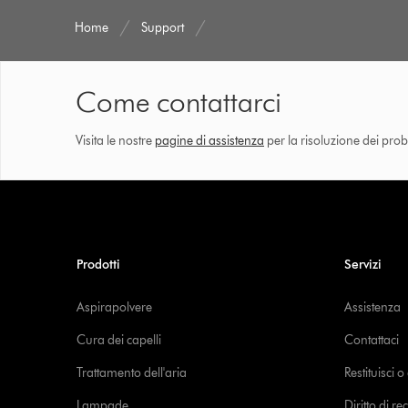
Home
Support
Come contattarci
Visita le nostre
pagine di assistenza
per la risoluzione dei prob
Prodotti
Servizi
Aspirapolvere
Assistenza
Cura dei capelli
Contattaci
Trattamento dell'aria
Restituisci 
Lampade
Diritto di re