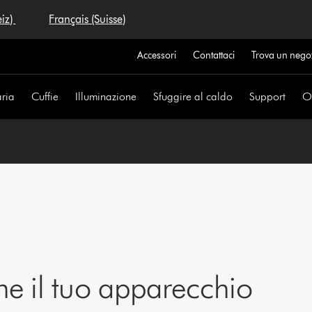
eiz)
Français (Suisse)
Accessori
Contattaci
Trova un nego
aria
Cuffie
Illuminazione
Sfuggire al caldo
Support
Of
ne il tuo apparecchio