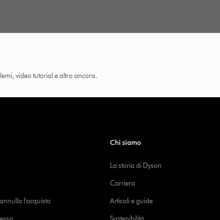
lemi, video tutorial e altro ancora.
Chi siamo
La storia di Dyson
Carriera
o annulla l'acquisto
Articoli e guide
cesso
Sostenibilità