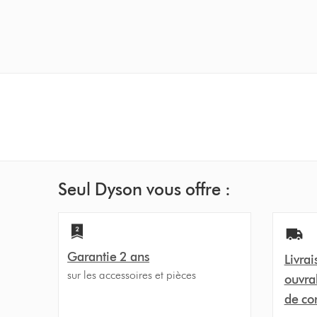
slide
with
the
slide
dots.
Seul Dyson vous offre :
Garantie 2 ans
Livrai
sur les accessoires et pièces
ouvra
de c