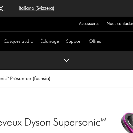
iz)
Italiano (Svizzera)
Accessoires
Nous contacte
Casques audio
Éclairage
Support
Offres
ic™ Présentoir (fuchsia)
heveux Dyson Supersonic™