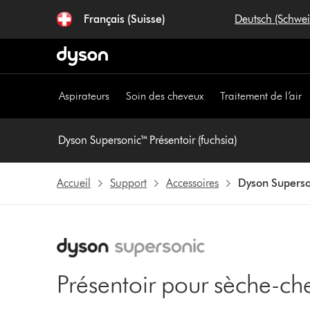
Sauter
Français (Suisse)
Deutsch (Schwe
les
pages
Aspirateurs
Soin des cheveux
Traitement de l’air
Dyson Supersonic™ Présentoir (fuchsia)
Accueil
Support
Accessoires
Dyson Superson
Présentoir pour sèche-c