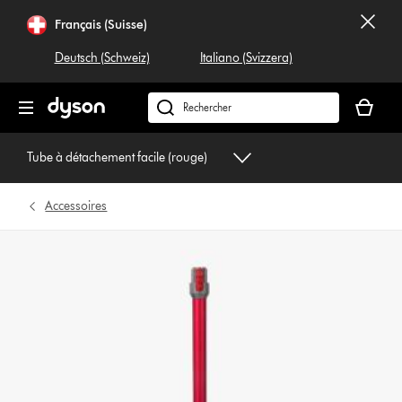
Sauter
Français (Suisse)
les
pages
Deutsch (Schweiz)
Italiano (Svizzera)
Votre
panier
Rechercher
est
dyson.ch
vide
Tube à détachement facile (rouge)
Accessoires