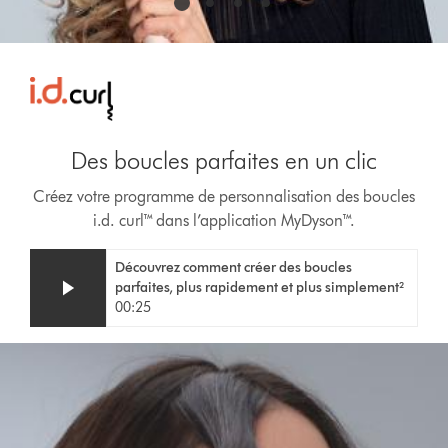
Des boucles parfaites en un clic
Créez votre programme de personnalisation des boucles
i.d. curl™ dans l’application MyDyson™.
Video
Afficher
Découvrez comment créer des boucles
Transcript
la
parfaites, plus rapidement et plus simplement²
transcription
00:25
de
la
vidéo