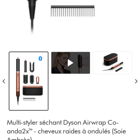
Multi-styler séchant Dyson Airwrap Co-
anda2x™ - cheveux raides à ondulés (Soie
Ambrèe)