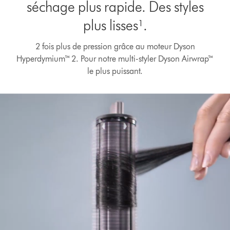
séchage plus rapide. Des styles
plus lisses¹.
2 fois plus de pression grâce au moteur Dyson
Afficher
Hyperdymium™ 2. Pour notre multi-styler Dyson Airwrap™
la
transcription
le plus puissant.
de
la
vidéo