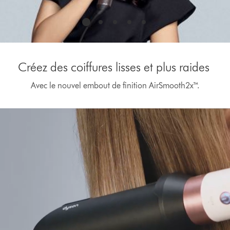
Créez des coiffures lisses et plus raides
Avec le nouvel embout de finition AirSmooth2x™.
Afficher
la
transcription
de
la
vidéo