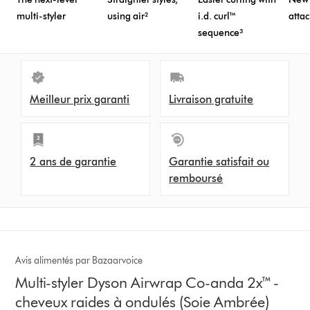
multi-styler
using air²
i.d. curl™
atta
sequence³
Meilleur prix garanti
Livraison gratuite
2 ans de garantie
Garantie satisfait ou
remboursé
Avis alimentés par Bazaarvoice
Multi-styler Dyson Airwrap Co-anda 2x™ -
cheveux raides à ondulés (Soie Ambrée)