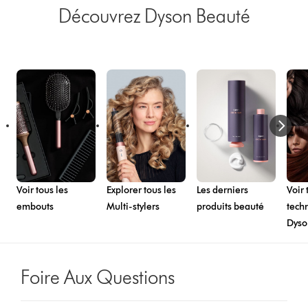
Découvrez Dyson Beauté
Voir tous les
Explorer tous les
Les derniers
Voir 
embouts
Multi-stylers
produits beauté
tech
Dyso
Foire Aux Questions