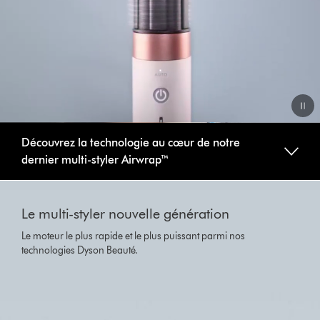
Video
Découvrez la technologie au cœur de notre
Transcript
dernier multi-styler Airwrap™
This
is
Le multi-styler nouvelle génération
a
carousel
Le moteur le plus rapide et le plus puissant parmi nos
with
technologies Dyson Beauté.
slides.
Use
Next
and
Previous