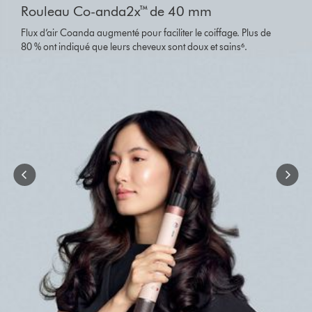
Rouleau Co-anda2x™ de 40 mm
a
carousel
Flux d’air Coanda augmenté pour faciliter le coiffage. Plus de
with
80 % ont indiqué que leurs cheveux sont doux et sains⁶.
slides.
Use
Next
and
Previous
buttons
to
navigate,
or
jump
to
a
slide
with
the
slide
dots.