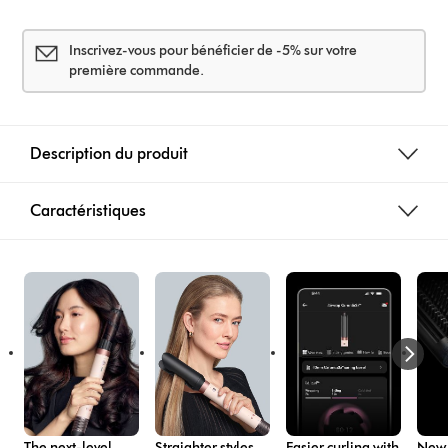
s
Inscrivez-vous pour bénéficier de -5% sur votre
première commande.
Description du produit
Caractéristiques
The next-level
Straighter styles,
Easier curling with
New 