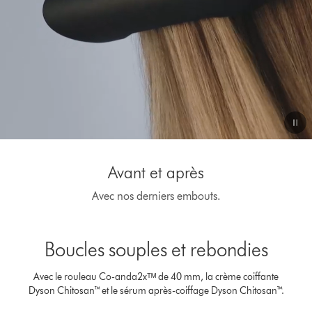
Video
Transcript
Avant et après
Avec nos derniers embouts.
This
is
Boucles souples et rebondies
a
carousel
with
Avec le rouleau Co-anda2xᵀᴹ de 40 mm, la crème coiffante
slides.
Dyson Chitosan™ et le sérum après-coiffage Dyson Chitosan™.
Use