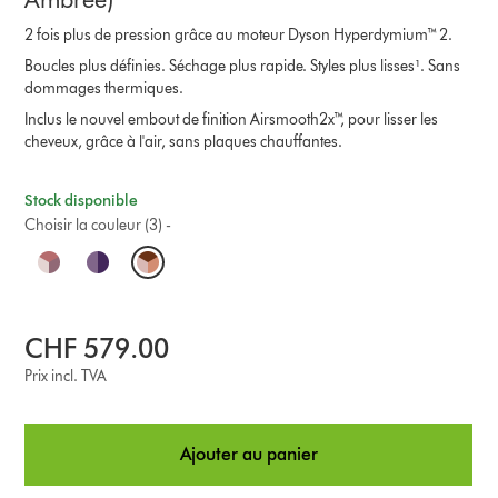
2 fois plus de pression grâce au moteur Dyson Hyperdymium™ 2.
Boucles plus définies. Séchage plus rapide. Styles plus lisses¹. Sans
dommages thermiques.
Inclus le nouvel embout de finition Airsmooth2x™, pour lisser les
cheveux, grâce à l'air, sans plaques chauffantes.
Stock disponible
Choisir la couleur (3) -
O
p
t
CHF 579.00
i
Prix incl. TVA
o
Ajouter au panier
n