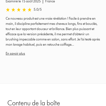
|
Examiné le 15 août 2025
France
5.0 stars out of 5 from Examiné le 15 août 2025 Avis
5.0
/5
Ce nouveau produit est une vraie révélation ! Facile à prendre en
main, il discipline parfaitement mes cheveux longs, fins et bouclés,
tout en leur apportant douceur et brillance. Bien plus puissant et
efficace que la version précédente, il me permet d’obtenir un
brushing impeccable comme en salon, sans effort. Je l’ai testé après
mon lavage habituel, puis en retouche coiffage...
En savoir plus
Contenu de la boîte