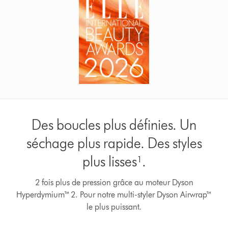
Des boucles plus définies. Un
séchage plus rapide. Des styles
plus lisses¹.
2 fois plus de pression grâce au moteur Dyson
Afficher
Hyperdymium™ 2. Pour notre multi-styler Dyson Airwrap™
la
transcription
le plus puissant.
de
la