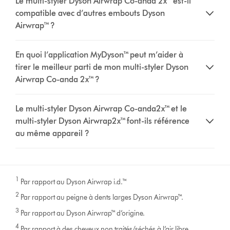
Le multi-styler Dyson Airwrap Co-anda 2x™ est-il
compatible avec d’autres embouts Dyson
Airwrap™ ?
En quoi l’application MyDyson™ peut m’aider à
tirer le meilleur parti de mon multi-styler Dyson
Airwrap Co-anda 2x™ ?
Le multi-styler Dyson Airwrap Co-anda2x™ et le
multi-styler Dyson Airwrap2x™ font-ils référence
au même appareil ?
1
Par rapport au Dyson Airwrap i.d.™
2
Par rapport au peigne à dents larges Dyson Airwrap™.
3
Par rapport au Dyson Airwrap™ d’origine.
4
Par rapport à des cheveux non traités/séchés à l’air libre.