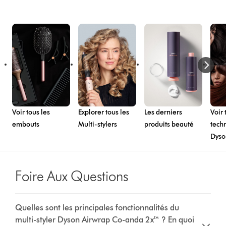
Voir tous les
Explorer tous les
Les derniers
Voir 
embouts
Multi-stylers
produits beauté
tech
Dyso
Foire Aux Questions
Quelles sont les principales fonctionnalités du
multi-styler Dyson Airwrap Co-anda 2x™ ? En quoi