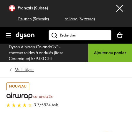
Sauter
Français (Suisse)
les
pages
Deutsch (Schweiz)
Italiano (Svizzera)
Votre
panier
Rechercher
est
dyson.ch
Dyson Airwrap Co-anda2x™ -
vide
cheveux raides à ondulés (Rose
Ajouter au panier
Céramique) 579.00 CHF
Multi-Styler
NOUVEAU
3.7 stars out of 5 from 874
3.7
/5
874 Avis
Avis