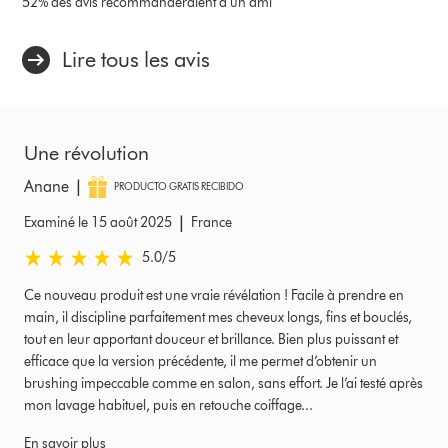
52% des avis recommanderaient à un ami
Lire tous les avis
Une révolution
|
Anane
PRODUCTO GRATIS RECIBIDO
|
Examiné le 15 août 2025
France
5.0 stars out of 5 from Examiné le 15 août 2025 Avis
5.0
/5
Ce nouveau produit est une vraie révélation ! Facile à prendre en
main, il discipline parfaitement mes cheveux longs, fins et bouclés,
tout en leur apportant douceur et brillance. Bien plus puissant et
efficace que la version précédente, il me permet d’obtenir un
brushing impeccable comme en salon, sans effort. Je l’ai testé après
mon lavage habituel, puis en retouche coiffage...
En savoir plus