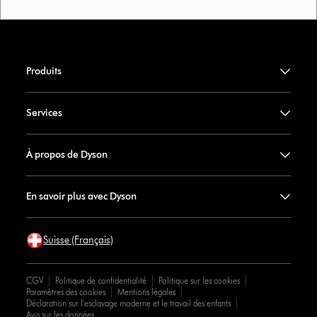
Produits
Services
À propos de Dyson
En savoir plus avec Dyson
Suisse (Français)
CGV
Politique de confidentialité
Politique sur les cookies
Paramètres des cookies
Mentions légales
Déclaration sur l'esclavage moderne et le travail des enfants
Avis sur les données