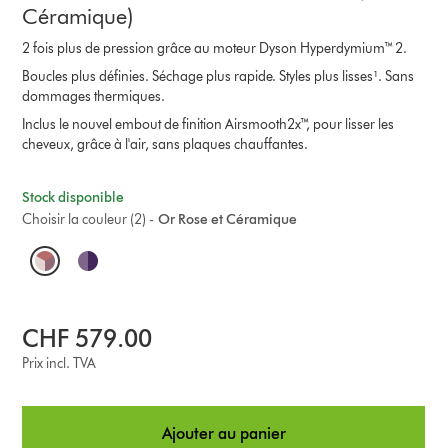
Céramique)
2 fois plus de pression grâce au moteur Dyson Hyperdymium™ 2.
Boucles plus définies. Séchage plus rapide. Styles plus lisses¹. Sans
dommages thermiques.
Inclus le nouvel embout de finition Airsmooth2x™, pour lisser les
cheveux, grâce à l'air, sans plaques chauffantes.
Stock disponible
Choisir la couleur (2) -
Or Rose et Céramique
O
p
t
CHF 579.00
i
Prix incl. TVA
o
Ajouter au panier
n