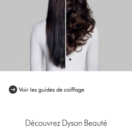
a
slide
with
the
slide
dots.
Voir les guides de coiffage
Découvrez Dyson Beauté