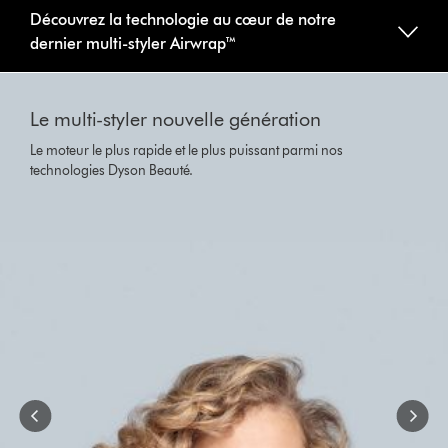
Video
Découvrez la technologie au cœur de notre
Transcript
dernier multi-styler Airwrap™
This
is
Le multi-styler nouvelle génération
a
carousel
Le moteur le plus rapide et le plus puissant parmi nos
with
technologies Dyson Beauté.
slides.
Use
Next
and
Previous
buttons
to
navigate,
or
jump
to
a
slide
with