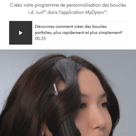
Créez votre programme de personnalisation des boucles
i.d. curl™ dans l’application MyDyson™.
Video
Afficher
Découvrez comment créer des boucles
Transcript
la
parfaites, plus rapidement et plus simplement²
transcription
00:25
de
la
vidéo