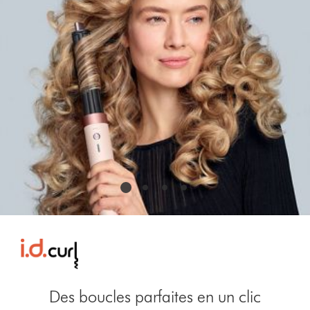
the
slide
dots.
Des boucles parfaites en un clic