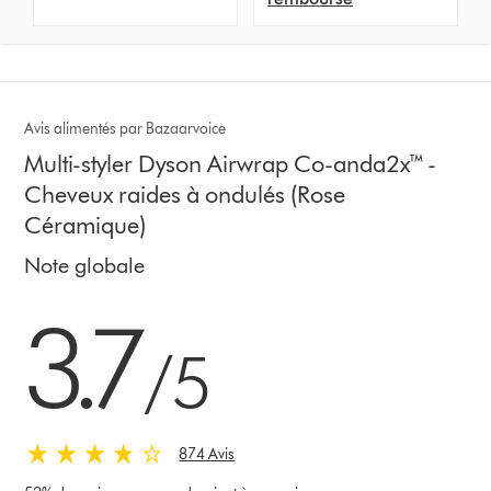
Avis alimentés par Bazaarvoice
Multi-styler Dyson Airwrap Co-anda2x™ -
Cheveux raides à ondulés (Rose
Céramique)
Note globale
3.7 stars out of 5 from 874 Avis
3.7
/5
874 Avis