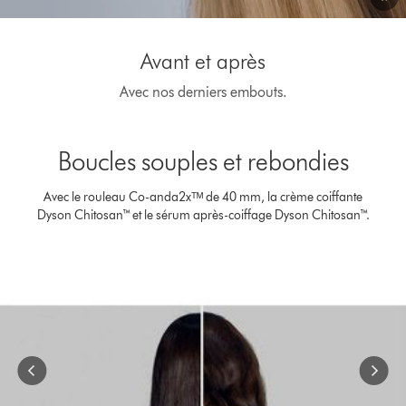
Video
Transcript
Avant et après
Avec nos derniers embouts.
This
is
Boucles souples et rebondies
a
carousel
with
Avec le rouleau Co-anda2xᵀᴹ de 40 mm, la crème coiffante
slides.
Dyson Chitosan™ et le sérum après-coiffage Dyson Chitosan™.
Use
Next
and
Previous
buttons
to
navigate,
or
jump
to