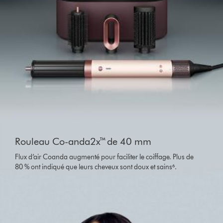
This
is
Rouleau Co-anda2x™ de 40 mm
a
carousel
Flux d’air Coanda augmenté pour faciliter le coiffage. Plus de
with
80 % ont indiqué que leurs cheveux sont doux et sains⁶.
slides.
Use
Next
and
Previous
buttons