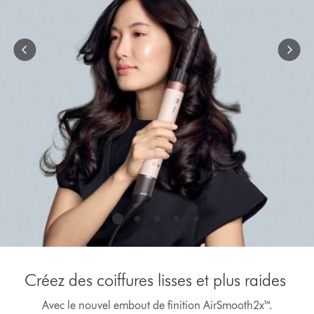
to
navigate,
or
jump
to
a
slide
with
the
slide
dots.
Créez des coiffures lisses et plus raides
Avec le nouvel embout de finition AirSmooth2x™.