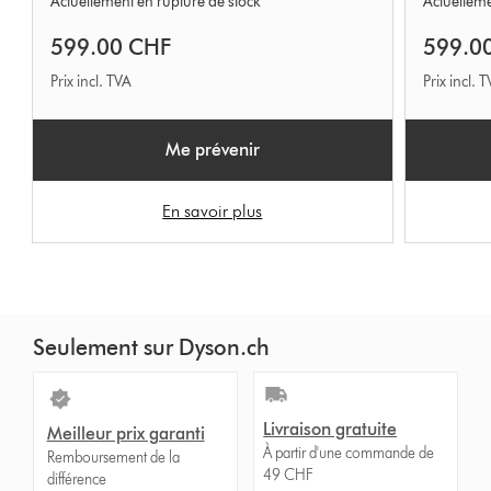
Actuellement en rupture de stock
Actuelleme
599.00 CHF
599.0
Prix incl. TVA
Prix incl. 
Me prévenir
En savoir plus
Seulement sur Dyson.ch
Livraison gratuite
Meilleur prix garanti
À partir d'une commande de
Remboursement de la
49 CHF
différence