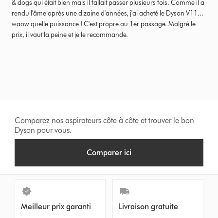
& dogs qui était bien mais il fallait passer plusieurs fois. Comme il a
of
rendu l'âme après une dizaine d'années, j'ai acheté le Dyson V11...
5
waow quelle puissance ! C'est propre au 1er passage. Malgré le
from
prix, il vaut la peine et je le recommande.
Examiné
le
6
juillet
2021
Avis
Comparez nos aspirateurs côte à côte et trouver le bon
Dyson pour vous.
Comparer ici
Meilleur prix garanti
Livraison gratuite