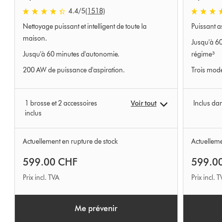
4.4
/5
(1518)
4.4
4.6
Nettoyage puissant et intelligent de toute la
Puissant as
stars
stars
out
out
maison.
Jusqu'à 60
of
of
Jusqu'à 60 minutes d'autonomie.
régime³
5
5
200 AW de puissance d'aspiration.
Trois mod
from
from
1518
7476
Avis
Avis
1 brosse et 2 accessoires
Voir tout
Inclus dan
inclus
Actuellement en rupture de stock
Actuelleme
599.00 CHF
599.0
Prix incl. TVA
Prix incl. 
Me prévenir