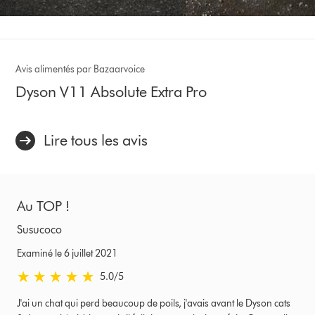
Avis alimentés par Bazaarvoice
Dyson V11 Absolute Extra Pro
Lire tous les avis
Au TOP !
Susucoco
Examiné le 6 juillet 2021
5.0
/5
5.0
stars
J'ai un chat qui perd beaucoup de poils, j'avais avant le Dyson cats
out