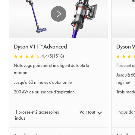
Dyson V11™ Advanced
Dyson V
4.4
/5
(1518)
4.4
4.6
Nettoyage puissant et intelligent de toute la
Puissant as
stars
stars
out
out
maison.
Jusqu'à 60
of
of
Jusqu'à 60 minutes d'autonomie.
régime³
5
5
200 AW de puissance d'aspiration.
Trois mod
from
from
1518
7476
Avis
Avis
1 brosse et 2 accessoires
Voir tout
Inclus dan
inclus