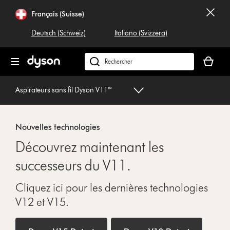
Sauter
Français (Suisse)
les
pages
Deutsch (Schweiz)
Italiano (Svizzera)
Votre
panier
Rechercher
est
dyson.ch
vide
Aspirateurs sans fil Dyson V11™
Nouvelles technologies
Découvrez maintenant les
successeurs du V11.
Cliquez ici pour les dernières technologies
V12 et V15.