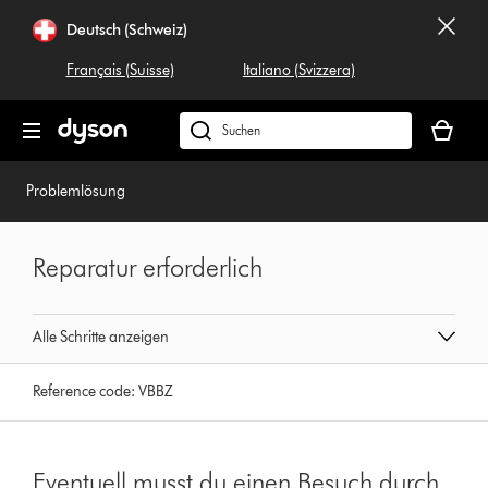
Navigation
Deutsch (Schweiz)
überspringen
Français (Suisse)
Italiano (Svizzera)
Dein
Warenko
Dyson.ch
ist
durchsuchen
leer
Problemlösung
Reparatur erforderlich
Alle Schritte anzeigen
Reference code:
VBBZ
Eventuell musst du einen Besuch durch