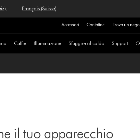
eiz)
Français (Suisse)
Accessori
Contattaci
Trova un nego
aria
Cuffie
Illuminazione
Sfuggire al caldo
Support
Of
ne il tuo apparecchio