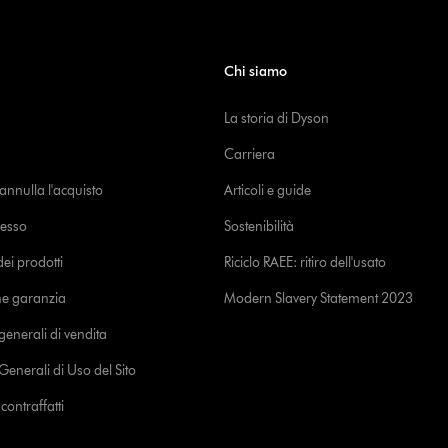
Chi siamo
La storia di Dyson
Carriera
o annulla l'acquisto
Articoli e guide
cesso
Sostenibilità
i prodotti
Riciclo RAEE: ritiro dell'usato
ne garanzia
Modern Slavery Statement 2023
generali di vendita
Generali di Uso del Sito
ontraffatti