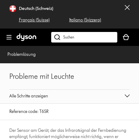
Navigation
Deutsch (Schweiz)
überspringen
Français (Suisse)
Italiano (Svizzera)
Dein
Warenko
Dyson.ch
ist
durchsuchen
leer
Problemlösung
Probleme mit Leuchte
Alle Schritte anzeigen
Reference code:
T6SR
Der Sensor am Gerät, der das Infrarotsignal der Fernbedienung
empfängt, funktioniert möglicherweise nicht richtig, wenn er