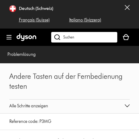
Navigation
Deutsch (Schweiz)
überspringen
Français (Suisse)
Italiano (Svizzera)
Dein
Warenko
Dyson.ch
ist
durchsuchen
leer
Problemlösung
Andere Tasten auf der Fernbedienung
testen
Alle Schritte anzeigen
Reference code:
P3MG