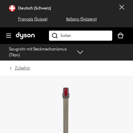
Navigation
Deutsch (Schweiz)
überspringen
Français (Suisse)
Italiano (Svizzera)
Dein
Warenko
Dyson.ch
ist
durchsuchen
Saugrohr mit Steckmechanismus
leer
(Titan)
Zubehör