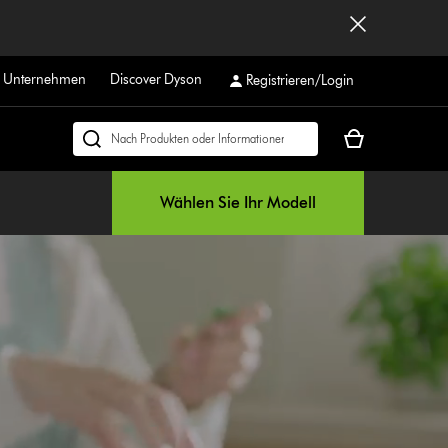
r Unternehmen
Discover Dyson
Registrieren/Login
Dein
Dyson.ch
Warenkorb
durchsuchen
ist
Wählen Sie Ihr Modell
leer