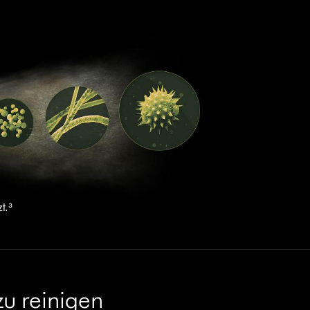
t.³
zu reinigen