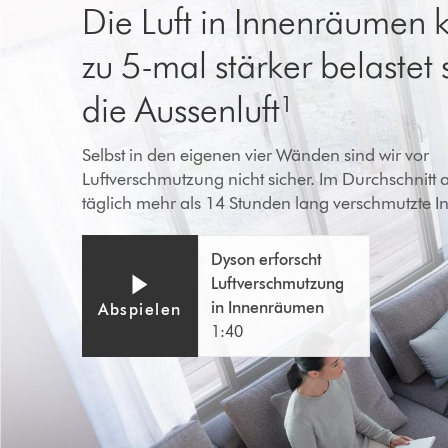
Die Luft in Innenräumen 
zu 5-mal stärker belastet 
die Aussenluft¹
Selbst in den eigenen vier Wänden sind wir vor
Luftverschmutzung nicht sicher. Im Durchschnitt 
täglich mehr als 14 Stunden lang verschmutzte I
Video-
Video
Dyson erforscht
Transkript
Transcript
Luftverschmutzung
öffnen
in Innenräumen
Abspielen
1:40