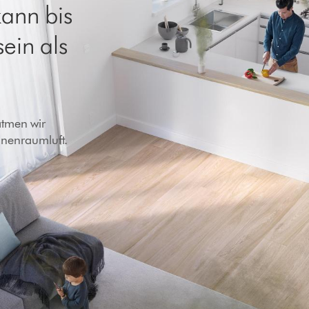
kann bis
sein als
atmen wir
nnenraumluft.