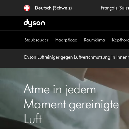
Navigation
Deutsch (Schweiz)
Français (Suis
überspringen
Staubsauger
Haarpflege
Raumklima
Kopfhöre
Dyson Luftreiniger gegen Luftverschmutzung in Inne
Atme in jedem
Moment gereinigte
Luft