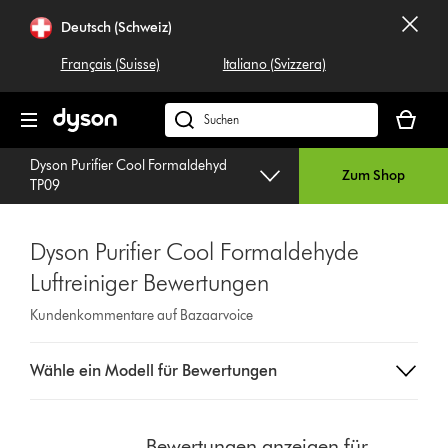
Navigation
Deutsch (Schweiz)
überspringen
Français (Suisse)
Italiano (Svizzera)
Dein
Warenko
Dyson.ch
ist
durchsuchen
Dyson Purifier Cool Formaldehyd
leer
Zum Shop
TP09
Dyson Purifier Cool Formaldehyde
Luftreiniger Bewertungen
Kundenkommentare auf Bazaarvoice
Select
Wähle ein Modell für Bewertungen
a
button
from
the
Bewertungen anzeigen für