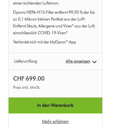
out
einen kühlenden Luftstrom.
of
Dysons HEPA-H13-Filter entfernt 99,95 % der bis
5
zu 0,1 Mikron kleinen Partikel aus der Luft².
from
Entfernt Staub, Allergene und Viren* aus der Luft,
834
einschliesslich COVID-19-Viren*
Bewertungen
Verbindet sich mit der MyDyson™ App
Lieferumfang
Alle anzeigen
CHF 699.00
Preis inkl. MwSt.
In den Warenkorb
Mehr erfahren