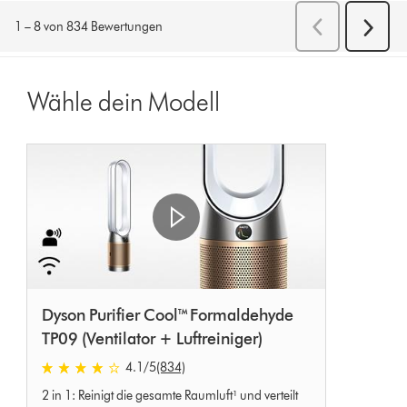
Wähle dein Modell
Dyson Purifier Cool™ Formaldehyde
TP09 (Ventilator + Luftreiniger)
4.1
/5
(834)
4.1
2 in 1: Reinigt die gesamte Raumluft¹ und verteilt
stars