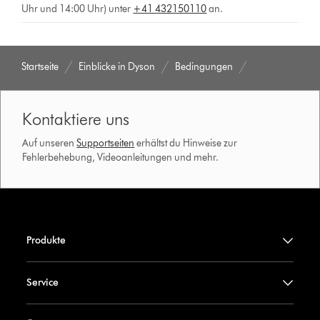
Uhr und 14:00 Uhr) unter
+41 432150110
an.
Startseite
Einblicke in Dyson
Bedingungen
Kontaktiere uns
Auf unseren
Supportseiten
erhältst du Hinweise zur
Fehlerbehebung, Videoanleitungen und mehr.
Produkte
Service