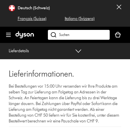
Navigation
Deutsch (Schweiz)
überspringen
Français (Suisse)
Italiano (Svizzera)
Dein
Warenko
Dyson.ch
ist
durchsuchen
leer
Lieferdetails
Lieferinformationen.
Bei Bestellungen vor 15:00 Uhr versenden wir Ihre Produkte am
selben Tag zur Lieferung am Folgetag an Adressen in der
Schweiz. An Feiertagen kann die Lieferung bis zu drei Werktage
länger dauern. Bei Zahlungen über PayPal oder Sofort kann die
Lieferung am Folgetag nicht garantiert werden. Ab einer
Bestellung von CHF 50 liefern wir für Sie kostenfrei, unter diesem
Bestellwert berechnen wir eine Pauschale von CHF 9.