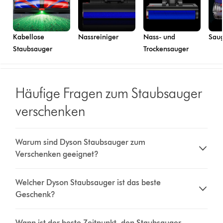
Kabellose
Nassreiniger
Nass- und
Saug
Staubsauger
Trockensauger
Häufige Fragen zum Staubsauger
verschenken
Warum sind Dyson Staubsauger zum
Verschenken geeignet?
Welcher Dyson Staubsauger ist das beste
Geschenk?
Wann ist der beste Zeitpunkt, den Staubsauger