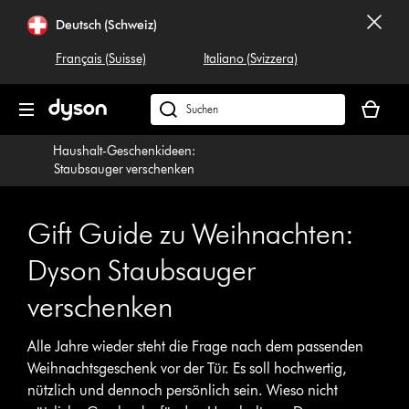
Navigation
Deutsch (Schweiz)
überspringen
Français (Suisse)
Italiano (Svizzera)
Dein
Warenko
Dyson.ch
ist
durchsuchen
Haushalt-Geschenkideen:
leer
Staubsauger verschenken
Gift Guide zu Weihnachten:
Dyson Staubsauger
verschenken
Alle Jahre wieder steht die Frage nach dem passenden
Weihnachtsgeschenk vor der Tür. Es soll hochwertig,
nützlich und dennoch persönlich sein. Wieso nicht