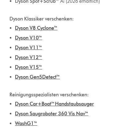
Dyson Spot+Scrub™
Ai (2026 erhältlich)
Dyson Klassiker verschenken:
Dyson V8 Cyclone™
Dyson V10™
Dyson V11™
Dyson V12™
Dyson V15™
Dyson Gen5Detect™
Reinigungsspezialisten verschenken:
Dyson Car+Boat™ Handstaubsauger
Dyson Saugroboter 360 Vis Nav™
WashG1™