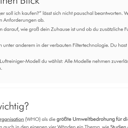
inen Blick
r soll ich kaufen?“ lässt sich nicht pauschal beantworten. We
n Anforderungen ab.
 darauf, wie groß dein Zuhause ist und ob du zusätzliche 
h unter anderem in der verbauten Filtertechnologie. Du hast
treiniger-Modell du wählst: Alle Modelle nehmen zuverlässig
h.
ichtig?
rganisation
(WHO) als die
größte Umweltbedrohung für di
dern auch in den eigenen vier Wänden ein Thema, wie
Studien