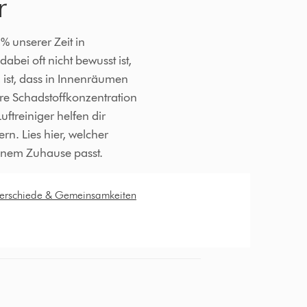
r
% unserer Zeit in
bei oft nicht bewusst ist,
 ist, dass in Innenräumen
re Schadstoffkonzentration
uftreiniger helfen dir
ern. Lies hier, welcher
einem Zuhause passt.
nterschiede & Gemeinsamkeiten