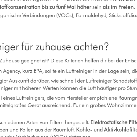
offkonzentration bis zu fünf Mal höher
sein
als im Freien
.
rganische Verbindungen (VOCs), Formaldehyd, Stickstoffdiox
niger für zuhause achten?
n Zuhause geeignet ist? Diese Kriterien helfen dir bei der Ent
n Agency, kurz EPA, sollte ein Luftreiniger in der Lage sein, 
ibt Auskunft darüber, wie schnell der Luftreiniger Schadsto
reiniger mit höheren Werten können die Luft häufiger pro Stu
hl eines Luftreinigers, die vom Hersteller empfohlene Raum
der mittelgroßes Gerät ausreichend. Für ein großes Wohnzimm
schiedenen Arten von Filtern hergestellt.
Elektrostatische Filt
ppen und Pollen aus der Raumluft.
Kohle- und Aktivkohlefilt