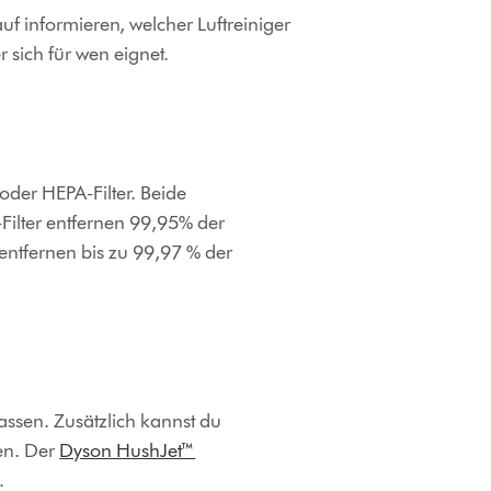
f informieren, welcher Luftreiniger
r sich für wen eignet.
oder HEPA-Filter. Beide
A-Filter entfernen 99,95% der
er entfernen bis zu 99,97 % der
lassen. Zusätzlich kannst du
gen. Der
Dyson HushJet™
.