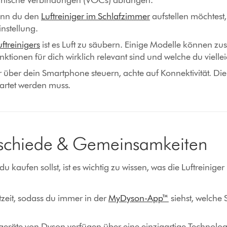
ganische Verbindungen (VOCs) abfangen.
enn du den
Luftreiniger im Schlafzimmer
aufstellen möchtest
nstellung.
ftreinigers
ist es Luft zu säubern. Einige Modelle können zus
ktionen für dich wirklich relevant sind und welche du viellei
r über dein Smartphone steuern, achte auf Konnektivität. Die 
artet werden muss.
erschiede & Gemeinsamkeiten
kaufen sollst, ist es wichtig zu wissen, was die Luftreiniger
zeit, sodass du immer in der
MyDyson-App™
siehst, welche 
räte von Dyson verfügen über eine einzigartige Technologie