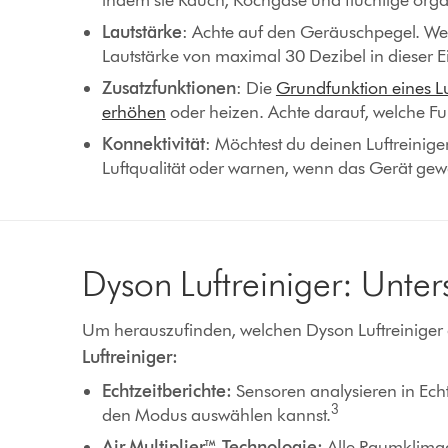
indem sie Rauch, Kochgase und flüchtige or
Lautstärke
: Achte auf den Geräuschpegel. W
Lautstärke von maximal 30 Dezibel in dieser Ei
Zusatzfunktionen
: Die
Grundfunktion eines Lu
erhöhen
oder heizen. Achte darauf, welche Fun
Konnektivität
: Möchtest du deinen Luftreinige
Luftqualität oder warnen, wenn das Gerät gew
Dyson Luftreiniger: Unt
Um herauszufinden, welchen Dyson Luftreiniger du 
Luftreiniger:
Echtzeitberichte:
Sensoren analysieren in Echt
3
den Modus auswählen kannst.
Air Multiplier™-Technologie:
Alle Raumklimage