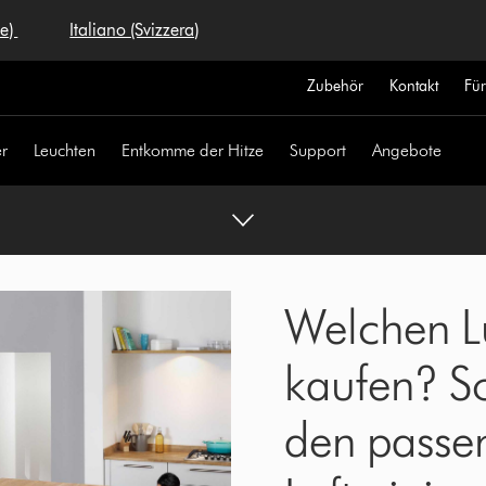
se)
Italiano (Svizzera)
Zubehör
Kontakt
Fü
r
Leuchten
Entkomme der Hitze
Support
Angebote
Welchen Lu
kaufen? S
den passe