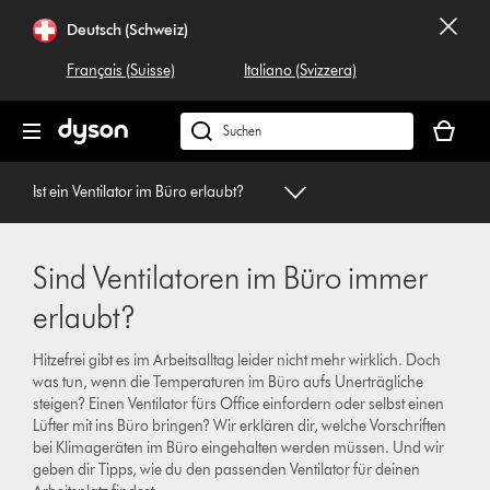
Navigation
Deutsch (Schweiz)
überspringen
Français (Suisse)
Italiano (Svizzera)
Dein
Warenko
Dyson.ch
ist
durchsuchen
leer
Ist ein Ventilator im Büro erlaubt?
Sind Ventilatoren im Büro immer
erlaubt?
Hitzefrei gibt es im Arbeitsalltag leider nicht mehr wirklich. Doch
was tun, wenn die Temperaturen im Büro aufs Unerträgliche
steigen? Einen Ventilator fürs Office einfordern oder selbst einen
Lüfter mit ins Büro bringen? Wir erklären dir, welche Vorschriften
bei Klimageräten im Büro eingehalten werden müssen. Und wir
geben dir Tipps, wie du den passenden Ventilator für deinen