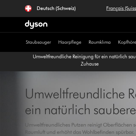
Navigation
Deutsch (Schweiz)
Français (Suis
überspringen
Staubsauger
Haarpflege
Raumklima
Kopfhöre
Umweltfreundliche Reinigung für ein natürlich sa
Zuhause
Umweltfreundliche R
ein natürlich sauber
Umweltfreundliches Putzen reinigt Oberflächen s
Raumluft und erhöht das Wohlbefinden spürbar. 