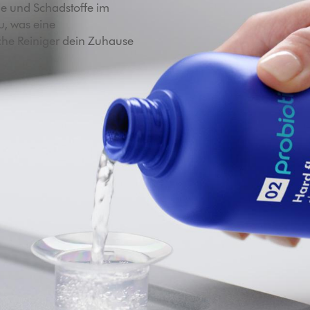
ie und Schadstoffe im
u, was eine
he Reiniger dein Zuhause