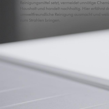
Reinigungsmittel setzt, vermeidet unnötige Chem
Haushalt und handelt nachhaltig. Hier erfährst d
umweltfreundliche Reinigung ausmacht und welc
zum Strahlen bringen.