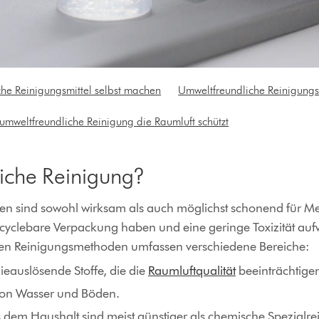
che Reinigungsmittel selbst machen
Umweltfreundliche Reinigungs
umweltfreundliche Reinigung die Raumluft schützt
iche Reinigung?
n sind sowohl wirksam als auch möglichst schonend für Men
recyclebare Verpackung haben und eine geringe Toxizität a
ichen Reinigungsmethoden umfassen verschiedene Bereiche:
ieauslösende Stoffe, die die
Raumluftqualität
beeinträchtige
von Wasser und Böden.
 dem Haushalt sind meist günstiger als chemische Spezialrei