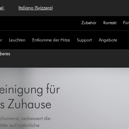
se)
Italiano (Svizzera)
Zubehör
Kontakt
Fü
r
Leuchten
Entkomme der Hitze
Support
Angebote
uberes
einigung für
es Zuhause
chonend, verbessert die
Wer auf natürliche