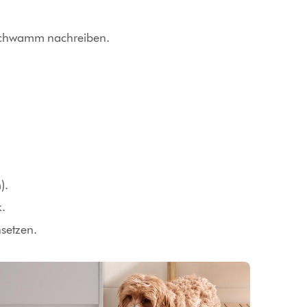
 Schwamm nachreiben.
).
k.
nsetzen.