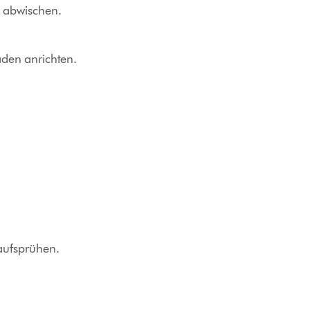
h abwischen.
aden anrichten.
 aufsprühen.