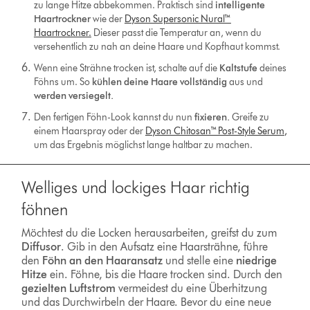
zu lange Hitze abbekommen. Praktisch sind
intelligente
Haartrockner
wie der
Dyson Supersonic Nural™
Haartrockner.
Dieser passt die Temperatur an, wenn du
versehentlich zu nah an deine Haare und Kopfhaut kommst.
Wenn eine Strähne trocken ist, schalte auf die
Kaltstufe
deines
Föhns um. So
kühlen deine Haare vollständig
aus und
werden versiegelt.
Den fertigen Föhn-Look kannst du nun
fixieren.
Greife zu
einem Haarspray oder der
Dyson Chitosan™ Post-Style Serum
,
um das Ergebnis möglichst lange haltbar zu machen.
Welliges und lockiges Haar richtig
föhnen
Möchtest du die Locken herausarbeiten, greifst du zum
Diffusor
. Gib in den Aufsatz eine Haarsträhne, führe
den
Föhn an den Haaransatz
und stelle eine
niedrige
Hitze
ein. Föhne, bis die Haare trocken sind. Durch den
gezielten Luftstrom
vermeidest du eine Überhitzung
und das Durchwirbeln der Haare. Bevor du eine neue