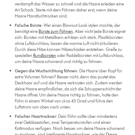
verdampft das Wasser zu schnell und die Haare erleiden eine
Art Schock. Starte mit dem Föhnen daher erst, wenn deine
Haare Handtuchtrocken sind.
Falsche Bürste:
Wer einen Blowout-Look stylen möchte, der
benötigt eine
Bürste zum Föhnen
. Aber nicht jede Bürste eignet
sich: Bürsten mit Metallkern erhitzen sich stark. Plastikbürsten
ohne Luftdurchlass, lassen die warme Luft nicht zirkulieren.
Durch diese Hitze können Hitzeschäden entstehen. Greife zu
speziellen
Rundbürsten
oder Paddelbürsten mit Luftdurchlass,
um deine Haare schonend und richtig zu föhnen.
Gegen die Wuchsrichtung föhnen.
Die Haare über Kopf für
extra Volumen föhnen? Besser nicht, denn das pustet das
Deckhaar auf und die Haare verknoten sich. Zudem werden
deine Haare empfindlicher, da sich die Schuppenschicht der
Haare öffnet. Um deine Haare richtig zu föhnen, halte den
Föhn in einem Winkel von circa 45 Grad und führe den
Luftstrom von oben nach unten.
Falscher Haartrockner:
Dein Föhn sollte über mindestens
zwei Gebläsestufen, zwei Temperaturstufen und einen
Kaltmodus verfügen. Noch besser um deine Haare schonend
zu trocknen, sind intelligente Haartrockner, wie der
Dyson