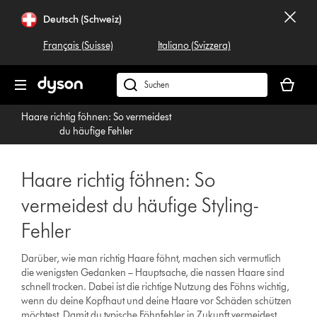
Navigation
Deutsch (Schweiz)
überspringen
Français (Suisse)
Italiano (Svizzera)
Dein
Warenko
Dyson.ch
ist
durchsuchen
Haare richtig föhnen: So vermeidest
leer
du häufige Fehler
Haare richtig föhnen: So
vermeidest du häufige Styling-
Fehler
Darüber, wie man richtig Haare föhnt, machen sich vermutlich
die wenigsten Gedanken – Hauptsache, die nassen Haare sind
schnell trocken. Dabei ist die richtige Nutzung des Föhns wichtig,
wenn du deine Kopfhaut und deine Haare vor Schäden schützen
möchtest. Damit du typische Föhnfehler in Zukunft vermeidest,