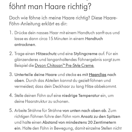
föhnt man Haare richtig?
Doch wie föhne ich meine Haare richtig? Diese Haare-
Föhn-Anleitung erklärt es dir:
Drücke dein nasses Haar mit einem Handtuch sanft aus und
lasse es dann circa 15 Minuten in einem
Handtuch
antrocknen.
Trage einen
Hitzeschutz
und eine
Stylingcreme
auf. Für ein
glänzenderes und langanhaltendes Föhnergebnis sorgt zum
Beispiel die
Dyson Chitosan™ Pre-Style Creme
.
Unterteile
deine Haare
und stecke
es mit
Haarclips
nach
oben
. Durch das Abteilen kannst du gezielt föhnen und
vermeidest, dass dein Deckhaar zu lang Hitze abbekommt.
Stelle deinen Föhn auf eine
niedrige Temperatur
ein, um
deine Haarstruktur zu schonen.
Arbeite Strähne für Strähne
von unten nach oben ab
. Zum
richtigen Föhnen führe den Föhn vom
Ansatz zu den Spitzen
und halte einen
Abstand von mindestens 20 Zentimetern
ein
. Halte den Föhn in Bewegung, damit einzelne Stellen nicht