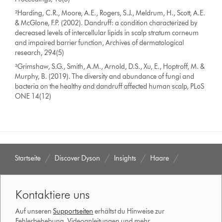
²Harding, C.R., Moore, A.E., Rogers, S.J., Meldrum, H., Scott, A.E.
& McGlone, F.P. (2002). Dandruff: a condition characterized by
decreased levels of intercellular lipids in scalp stratum corneum
and impaired barrier function, Archives of dermatological
research, 294(5)
³Grimshaw, S.G., Smith, A.M., Arnold, D.S., Xu, E., Hoptroff, M. &
Murphy, B. (2019). The diversity and abundance of fungi and
bacteria on the healthy and dandruff affected human scalp, PLoS
ONE 14(12)
Startseite
Discover Dyson
Insights
Haare
Kontaktiere uns
Auf unseren
Supportseiten
erhältst du Hinweise zur
Fehlerbehebung, Videoanleitungen und mehr.