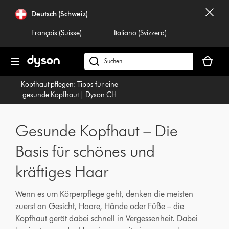
Navigation
Deutsch (Schweiz)
überspringen
Français (Suisse)
Italiano (Svizzera)
Dein
Warenko
Dyson.ch
ist
durchsuchen
Kopfhaut pflegen: Tipps für eine
leer
gesunde Kopfhaut | Dyson CH
Gesunde Kopfhaut – Die
Basis für schönes und
kräftiges Haar
Wenn es um Körperpflege geht, denken die meisten
zuerst an Gesicht, Haare, Hände oder Füße – die
Kopfhaut gerät dabei schnell in Vergessenheit. Dabei