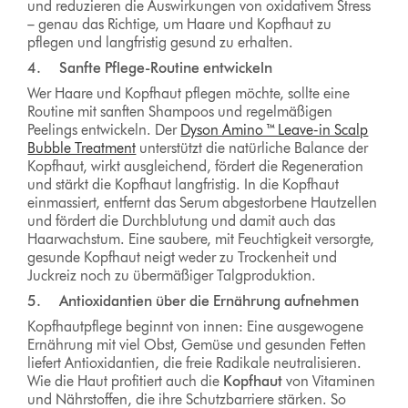
und reduzieren die Auswirkungen von oxidativem Stress
– genau das Richtige, um Haare und Kopfhaut zu
pflegen und langfristig gesund zu erhalten.
4. Sanfte Pflege-Routine entwickeln
Wer Haare und Kopfhaut pflegen möchte, sollte eine
Routine mit sanften Shampoos und regelmäßigen
Peelings entwickeln. Der
Dyson Amino ™ Leave-in Scalp
Bubble Treatment
unterstützt die natürliche Balance der
Kopfhaut, wirkt ausgleichend, fördert die Regeneration
und stärkt die Kopfhaut langfristig. In die Kopfhaut
einmassiert, entfernt das Serum abgestorbene Hautzellen
und fördert die Durchblutung und damit auch das
Haarwachstum. Eine saubere, mit Feuchtigkeit versorgte,
gesunde Kopfhaut neigt weder zu Trockenheit und
Juckreiz noch zu übermäßiger Talgproduktion.
5. Antioxidantien über die Ernährung aufnehmen
Kopfhautpflege beginnt von innen: Eine ausgewogene
Ernährung mit viel Obst, Gemüse und gesunden Fetten
liefert Antioxidantien, die freie Radikale neutralisieren.
Wie die Haut profitiert auch die
Kopfhaut
von Vitaminen
und Nährstoffen, die ihre Schutzbarriere stärken. So