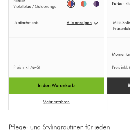
Farbe:
Options
Farbe:
Bl
Violettblau / Goldorange
5 attachments
Alle anzeigen
Mit 5 Sty
Präsentat
Momentan 
Preis inkl. MwSt.
Preis inkl.
In den Warenkorb
B
Mehr erfahren
Pflege- und Stylingroutinen für jeden