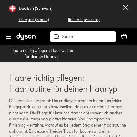
Navigation
Deutsch (Schweiz)
überspringen
Français (Suisse)
Italiano (Svizzera)
Dein
Warenko
Dyson.ch
ist
durchsuchen
Haare richtig pflegen: Haarroutine
leer
für deinen Haartyp
Haare richtig pflegen:
Haarroutine für deinen Haartyp
Du kennst es bestimmt: Die endlose Suche nach dem perfekten
Pflegeprodukt, nur um festzustellen, dass es zu deinen Haartyp
nicht passt. Die Pflege für krauses Haar sieht wesentlich anders
aus als die Pflege von glatten Haaren. Von Shampoo bis
Finishing – erfahre, worauf es bei jedem Step deiner Haarroutine
ankommt. Entdecke hilfreiche Tipps für Locken und eine