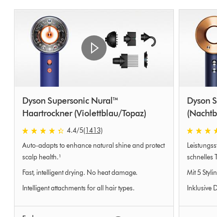
Dyson Supersonic Nural™
Dyson S
Haartrockner (Violettblau/Topaz)
(Nachtb
4.4
/5
(1413)
4.4
4.6
Auto-adapts to enhance natural shine and protect
Leistungss
stars
stars
out
out
scalp health.¹
schnelles 
of
of
Fast, intelligent drying. No heat damage.
Mit 5 Styl
5
5
Intelligent attachments for all hair types.
Inklusive 
from
from
1413
8268
Bewertungen
Bewertun