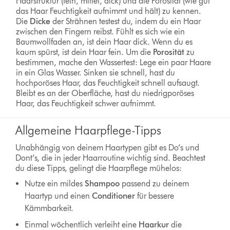
Haarstruktur (fein, mittel, dick) und die Porosität (wie gut
das Haar Feuchtigkeit aufnimmt und hält) zu kennen.
Die
Dicke
der Strähnen testest du, indem du ein Haar
zwischen den Fingern reibst. Fühlt es sich wie ein
Baumwollfaden an, ist dein Haar dick. Wenn du es
kaum spürst, ist dein Haar fein. Um die
Porosität
zu
bestimmen, mache den Wassertest: Lege ein paar Haare
in ein Glas Wasser. Sinken sie schnell, hast du
hochporöses Haar, das Feuchtigkeit schnell aufsaugt.
Bleibt es an der Oberfläche, hast du niedrigporöses
Haar, das Feuchtigkeit schwer aufnimmt.
Allgemeine Haarpflege-Tipps
Unabhängig von deinem Haartypen gibt es Do’s und
Dont’s, die in jeder Haarroutine wichtig sind. Beachtest
du diese Tipps, gelingt die Haarpflege mühelos:
Nutze ein mildes
Shampoo
passend zu deinem
Haartyp und einen
Conditioner
für bessere
Kämmbarkeit.
Einmal wöchentlich verleiht eine
Haarkur
die