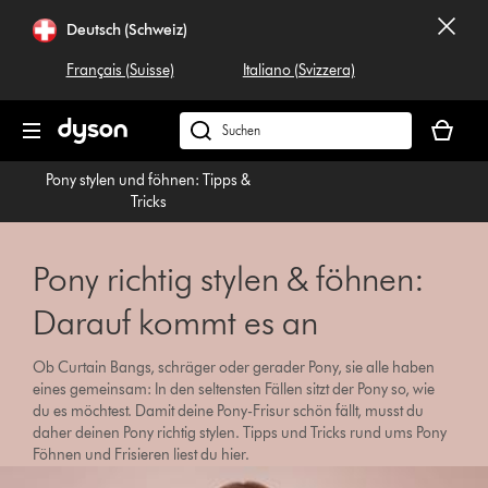
Navigation
Deutsch (Schweiz)
überspringen
Français (Suisse)
Italiano (Svizzera)
Dein
Warenko
Dyson.ch
ist
durchsuchen
Pony stylen und föhnen: Tipps &
leer
Tricks
Pony richtig stylen & föhnen:
Darauf kommt es an
Ob Curtain Bangs, schräger oder gerader Pony, sie alle haben
eines gemeinsam: In den seltensten Fällen sitzt der Pony so, wie
du es möchtest. Damit deine Pony-Frisur schön fällt, musst du
daher deinen Pony richtig stylen. Tipps und Tricks rund ums Pony
Föhnen und Frisieren liest du hier.