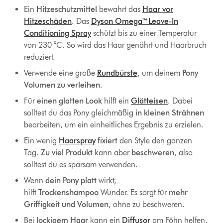
Ein
Hitzeschutzmittel
bewahrt das
Haar vor
Hitzeschäden
. Das
Dyson Omega™ Leave-In
Conditioning Spray
schützt bis zu einer Temperatur
von 230 °C. So wird das Haar genährt und Haarbruch
reduziert.
Verwende eine große
Rundbürste
, um deinem
Pony
Volumen zu verleihen
.
Für
einen glatten Look
hilft ein
Glätteisen
. Dabei
solltest du das Pony gleichmäßig
in kleinen Strähnen
bearbeiten, um ein einheitliches Ergebnis zu erzielen.
Ein wenig
Haarspray
fixiert
den Style den ganzen
Tag.
Zu viel Produkt
kann aber
beschweren
, also
solltest du es sparsam verwenden.
Wenn
dein Pony platt
wirkt,
hilft
Trockenshampoo
Wunder. Es sorgt für
mehr
Griffigkeit
und Volumen
, ohne zu beschweren.
Bei
lockigem Haar
kann ein
Diffusor
am Föhn helfen,