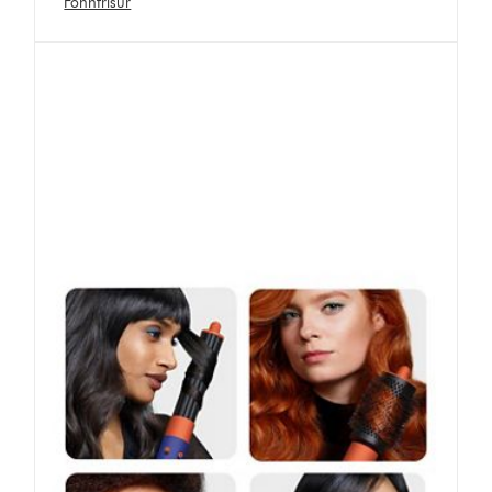
Föhnfrisur