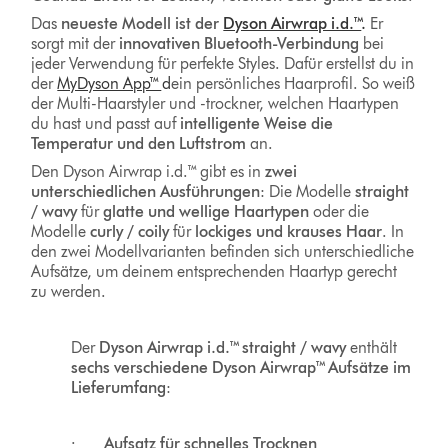
Das
neueste Modell ist der
Dyson Airwrap i.d.™
.
Er
sorgt mit der
innovativen Bluetooth-Verbindung
bei
jeder Verwendung für perfekte Styles. Dafür erstellst du in
der
MyDyson App™
d
ein persönliches Haarprofil. So weiß
der Multi-Haarstyler und -trockner, welchen Haartypen
du hast und passt auf
intelligente Weise die
Temperatur und den Luftstrom
an.
Den Dyson Airwrap i.d.™ gibt es in
zwei
unterschiedlichen Ausführungen
: Die Modelle
straight
/ wavy
für
glatte und wellige Haartypen
oder die
Modelle
curly / coily
für
lockiges
und
krauses Haar
. In
den zwei Modellvarianten befinden sich unterschiedliche
Aufsätze, um deinem entsprechenden Haartyp gerecht
zu werden.
Der
Dyson Airwrap i.d.™ straight / wavy
enthält
sechs verschiedene Dyson Airwrap™
Aufsätze
im
Lieferumfang
:
·
Aufsatz für schnelles Trocknen