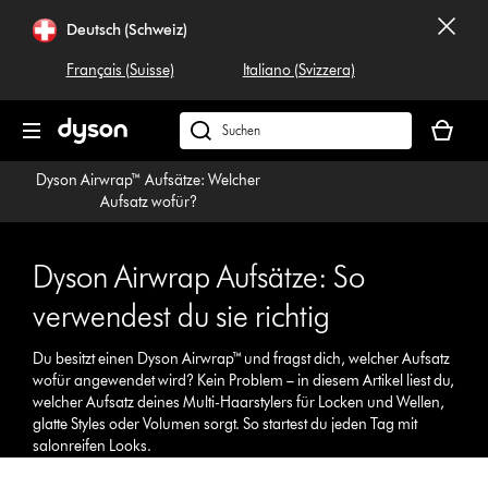
Navigation
Deutsch (Schweiz)
überspringen
Français (Suisse)
Italiano (Svizzera)
Dein
Warenko
Dyson.ch
ist
durchsuchen
Dyson Airwrap™ Aufsätze: Welcher
leer
Aufsatz wofür?
Dyson Airwrap Aufsätze: So
verwendest du sie richtig
Du besitzt einen Dyson Airwrap™ und fragst dich, welcher Aufsatz
wofür angewendet wird? Kein Problem – in diesem Artikel liest du,
welcher Aufsatz deines Multi-Haarstylers für Locken und Wellen,
glatte Styles oder Volumen sorgt. So startest du jeden Tag mit
salonreifen Looks.