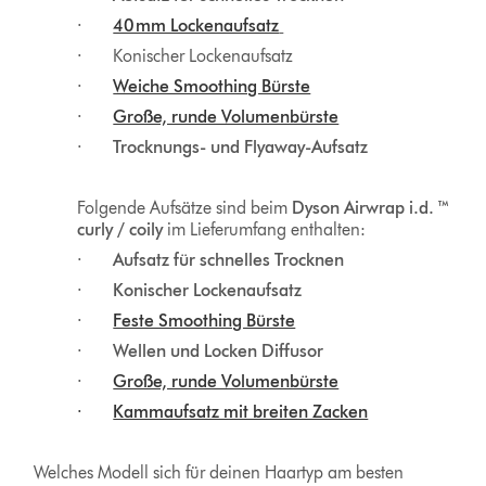
·
40 mm Lockenaufsatz
· Konischer Lockenaufsatz
·
Weiche Smoothing Bürste
·
Große, runde Volumenbürste
·
Trocknungs- und Flyaway-Aufsatz
Folgende Aufsätze sind beim
Dyson Airwrap i.d. ™
curly / coily
im Lieferumfang enthalten:
·
Aufsatz für schnelles Trocknen
·
Konischer Lockenaufsatz
·
Feste Smoothing Bürste
·
Wellen und Locken Diffusor
·
Große, runde Volumenbürste
·
Kammaufsatz mit breiten Zacken
Welches Modell sich für deinen Haartyp am besten