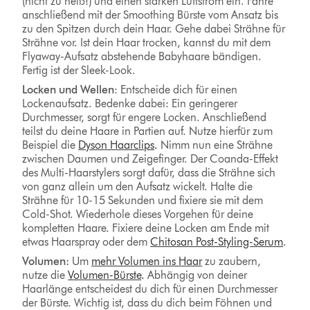
(nicht zu heiß!) und einen starken Luftstrom ein. Fahre
anschließend mit der Smoothing Bürste vom Ansatz bis
zu den Spitzen durch dein Haar. Gehe dabei Strähne für
Strähne vor. Ist dein Haar trocken, kannst du mit dem
Flyaway-Aufsatz abstehende Babyhaare bändigen.
Fertig ist der Sleek-Look.
Locken und Wellen
: Entscheide dich für einen
Lockenaufsatz. Bedenke dabei: Ein geringerer
Durchmesser, sorgt für engere Locken. Anschließend
teilst du deine Haare in Partien auf. Nutze hierfür zum
Beispiel die
Dyson Haarclips
.
Nimm nun eine Strähne
zwischen Daumen und Zeigefinger. Der Coanda-Effekt
des Multi-Haarstylers sorgt dafür, dass die Strähne sich
von ganz allein um den Aufsatz wickelt. Halte die
Strähne für 10-15 Sekunden und fixiere sie mit dem
Cold-Shot. Wiederhole dieses Vorgehen für deine
kompletten Haare. Fixiere deine Locken am Ende mit
etwas Haarspray oder dem
Chitosan Post-Styling-Serum
.
Volumen:
Um
mehr Volumen ins Haar
zu zaubern,
nutze die
Volumen-Bürste
.
Abhängig von deiner
Haarlänge entscheidest du dich für einen Durchmesser
der Bürste. Wichtig ist, dass du dich beim Föhnen und