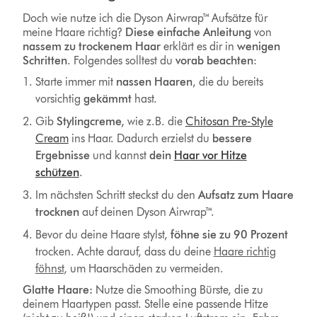
Doch wie nutze ich die Dyson Airwrap™ Aufsätze für
meine Haare richtig?
Diese einfache Anleitung
von
nassem zu trockenem Haar
erklärt es dir in
wenigen
Schritten
. Folgendes solltest du
vorab
beachten
:
Starte immer mit
nassen Haaren
, die du bereits
vorsichtig
gekämmt
hast.
Gib
Stylingcreme,
wie z.B. die
Chitosan Pre-Style
Cream
ins Haar. Dadurch erzielst du
bessere
Ergebnisse
und kannst
dein
Haar vor Hitze
schützen
.
Im nächsten Schritt steckst du den
Aufsatz zum Haare
trocknen
auf deinen Dyson Airwrap™.
Bevor du deine Haare stylst,
föhne sie zu 90 Prozent
trocken. Achte darauf, dass du deine
Haare richtig
föhnst
, um Haarschäden zu vermeiden.
Glatte Haare:
Nutze die Smoothing Bürste, die zu
deinem Haartypen passt. Stelle eine passende Hitze