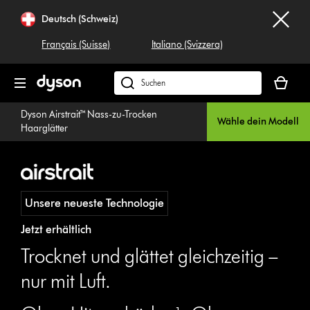
Navigation
Deutsch (Schweiz)
überspringen
Français (Suisse)
Italiano (Svizzera)
Dein
Warenko
Dyson.ch
ist
durchsuchen
Dyson Airstrait™ Nass-zu-Trocken
leer
Wähle dein Modell
Haarglätter
Unsere neueste Technologie
Jetzt erhältlich
Trocknet und glättet gleichzeitig –
nur mit Luft.