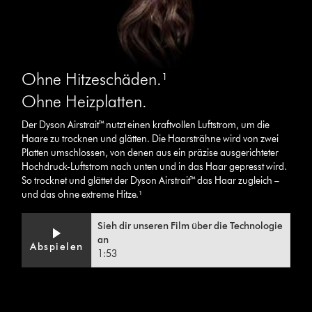
Ohne Hitzeschäden.¹
Ohne Heizplatten.
Der Dyson Airstrait™ nutzt einen kraftvollen Luftstrom, um die
Haare zu trocknen und glätten. Die Haarsträhne wird von zwei
Platten umschlossen, von denen aus ein präzise ausgerichteter
Hochdruck-Luftstrom nach unten und in das Haar gepresst wird.
So trocknet und glättet der Dyson Airstrait™ das Haar zugleich –
und das ohne extreme Hitze.¹
Video
Video-
Sieh dir unseren Film über die Technologie
Transcript
Transkript
an
Abspielen
öffnen
1:53