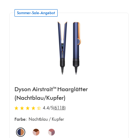
Sommer-Sale-Angebot
Dyson Airstrait™ Haarglätter
(Nachtblau/Kupfer)
4.4 stars out of 5 from 6118 Bewertungen
4.4
/5
(6118)
Farbe:
Nachtblau / Kupfer
Options