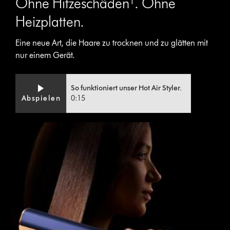
Ohne Hitzeschäden¹. Ohne
Heizplatten.
Eine neue Art, die Haare zu trocknen und zu glätten mit
nur einem Gerät.
Video
Video-
So funktioniert unser Hot Air Styler.
Transcript
Transkript
Abspielen
0:15
öffnen