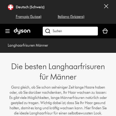
Navigation
Deutsch (Schweiz)
überspringen
Français (Suisse)
Italiano (Svizzera)
Dein
Warenko
Dyson.ch
ist
durchsuchen
leer
Langhaarfrisuren Männer
Die besten Langhaarfrisuren
für Männer
Ganz gleich, ob Sie schon seit einiger Zeit lange Haare haben
oder, ob Sie darüber nachdenken, Ihr Haar wachsen zu lassen:
Es gibt viele Möglichkeiten, lange Männerfrisuren natürlich oder
gestyled zu tragen. Wichtig dabei ist, dass Sie Ihr Haar gesund
halten, damit es lang und kräftig wachsen kann. Hier finden Sie
die ideale Langhaarfrisur für einen selbstbewussten Look.