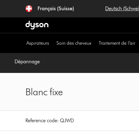
Sauter
Français (Suisse)
Deutsch (Schwe
les
pages
Aspirateurs
Soin des cheveux
Traitement de l’air
Dépannage
Blanc fixe
Reference code:
QJWD