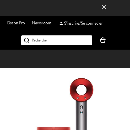
r
Dyson Pro
Newsroom
S'inscrire/Se connecter
Votre
Rechercher
panier
dyson.ch
est
vide