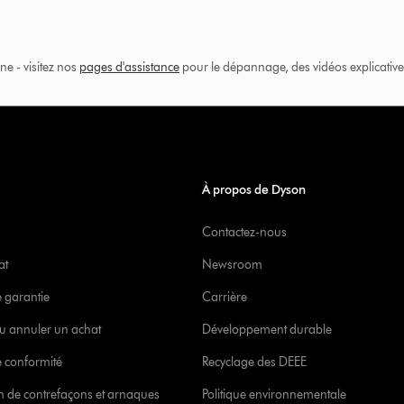
ne - visitez nos
pages d'assistance
pour le dépannage, des vidéos explicatives
À propos de Dyson
Contactez-nous
at
Newsroom
e garantie
Carrière
u annuler un achat
Développement durable
 conformité
Recyclage des DEEE
ion de contrefaçons et arnaques
Politique environnementale