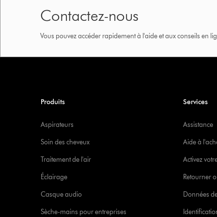
Contactez-nous
Vous pouvez accéder rapidement à l'aide et aux conseils en lig
Produits
Services
Aspirateurs
Assistance
Soin des cheveux
Aide à l'ach
Traitement de l'air
Activez votr
Éclairage
Retourner o
Casque audio
Données de
Sèche-mains pour entreprises
Identificat