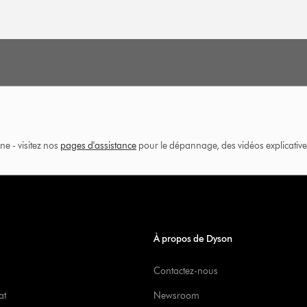
ne - visitez nos
pages d'assistance
pour le dépannage, des vidéos explicatives
À propos de Dyson
Contactez-nous
at
Newsroom