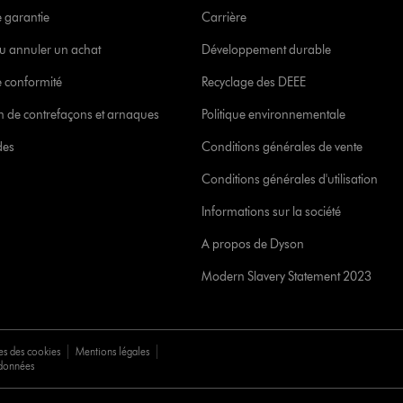
e garantie
Carrière
u annuler un achat
Développement durable
 conformité
Recyclage des DEEE
ion de contrefaçons et arnaques
Politique environnementale
des
Conditions générales de vente
Conditions générales d'utilisation
Informations sur la société
A propos de Dyson
Modern Slavery Statement 2023
es des cookies
Mentions légales
 données